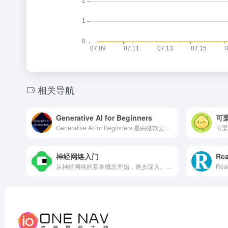
相关导航
Generative AI for Beginners
可
Generative AI for Beginners 是由微软云倡导者团队推出的生成式人工智能（Generative AI）入门课程，涵盖生成式AI的基础知识、模型选择、提示工程、应用开发等，从理论学习到实践操作，全方位指导学习者构建生成式AI应用。
神经网络入门
Re
从神经网络的基本概念开始，逐步深入。包括计算机视觉问题、编程的局限性、计算机学习能力、人工神经元（如决策框、激活算术等）、神经网络的结构（构建 XOR 门、隐藏层等）、应用（分类、曲线拟合、形状识别）以及理论基础（通用近似器）等。