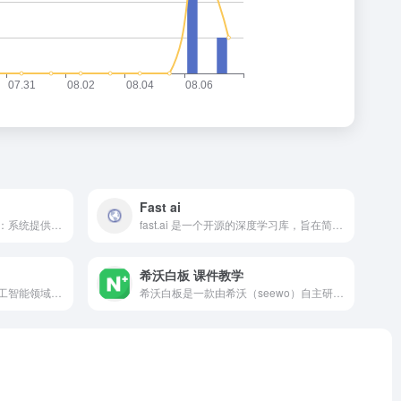
Fast ai
​匡优AI是一款智能出题工具，：​系统提供多种分类、学段、科目等模板供选择。用户可根据需要定制模板设置，如语言、难度、题目数量、题型及知识点覆盖，系统将快速生成符合要求的试题。
fast.ai 是一个开源的深度学习库，旨在简化快速构建和训练神经网络的过程。它基于 PyTorch 构建，提供了高层次的 API，使用户能够以更少的代码实现复杂的深度学习模型。
希沃白板 课件教学
Show Me AI \是一个聚焦于人工智能领域的知识社区,Show Me AI 以“数据科学与AI知识的世界”为定位，致力于构建一个全面、专业、易用的AI知识平台。通过提供最新的技术资讯、实用的教程案例、深度的行业分析等内容，Show Me AI 旨在帮助用户提升AI技能，紧跟技术前沿。
希沃白板是一款由希沃（seewo）自主研发，针对信息化教学而设计的互动教学平台。希沃白板支持课件的云同步功能，用户可以将课件存储在云端，随时随地登录账号进行访问和使用。无需手动保存，系统会自动同步课件，确保用户不会因意外情况而丢失课件。