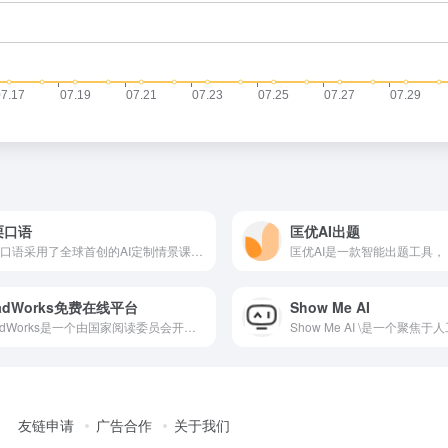
栗口语
​匡优AI出题
可栗口语采用了全球首创的AI定制情景课模式，通过先进的AI技术，能够根据学习者的需求和水平，智能生成个性化的学习场景和对话内容。无论是日常生活中的点餐、购物，还是职场中的商务谈判、项目汇报，可栗口语都能为您提供逼真的模拟对话，让您在虚拟环境中得到真实的口语练习。
adWorks免费在线平台
Show Me AI
ReadWorks是一个由国家阅读委员会开发的免费在线平台，专注于提升学生的阅读理解能力。ReadWorks提供大量的文章、故事、诗歌等阅读材料，涵盖科学、历史、文学等多个学科领域。
友链申请
广告合作
关于我们