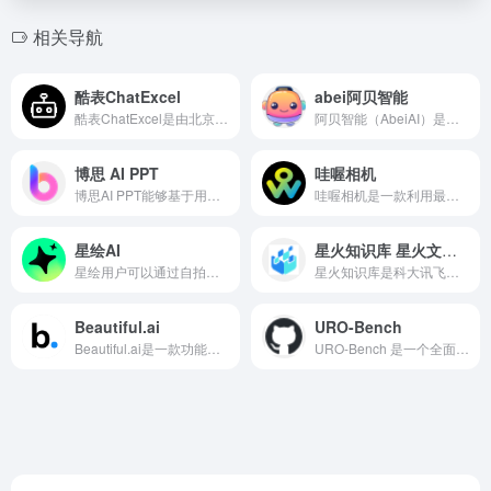
相关导航
酷表ChatExcel
abei阿贝智能
酷表ChatExcel是由北京大学团队元空AI推出的一款AI数据分析辅助工具，它结合了AI与Excel的功能，使用户能够通过聊天的方式操作Excel表格、进行数据分析。
阿贝智能（AbeiAI）是一家专注于儿童教育的创新型企业，其核心产品是一款AI绘本创作平台。abei阿贝智能公司开发的AI绘本、睡前故事、有声书等应用，深受用户喜爱。
博思 AI PPT
哇喔相机
博思AI PPT能够基于用户输入的主题或内容，自动生成PPT大纲和幻灯片。用户只需简单输入或导入相关文件，AI即可自动解析并生成符合需求的PPT内容。
哇喔相机是一款利用最先进人工智能技术的AI写真产品，具备高效便捷、智能识别、丰富多样和操作简便等优势。适用于个人用户、商业用户和儿童摄影等多个场景。
星绘AI
星火知识库 星火文档问答
星绘用户可以通过自拍三张照片，快速生成自己的数字分身。分身可以进行自由DIY，包括服装、发型、妆容等多种定制效果。提供丰富的官方写真模板，用户可一键生成多种风格的肖像照片。
​星火知识库是科大讯飞推出的基于星火大模型的知识库问答方案，旨在高效检索文档信息，准确回答专业问题，增强大模型的领域知识。
Beautiful.ai
URO-Bench
Beautiful.ai是一款功能强大、易于上手的演示文稿制作工具，它通过AI技术和丰富的设计资源，为用户提供了一个高效、便捷的演示文稿制作平台
​URO-Bench 是一个全面的基准测试，旨在评估端到端语音对话模型（SDMs）的性能。​该基准测试涵盖多语言、多轮对话和副语言学等方面的评估，是首个在语音到语音（S2S）场景中提供如此广泛评估的基准。