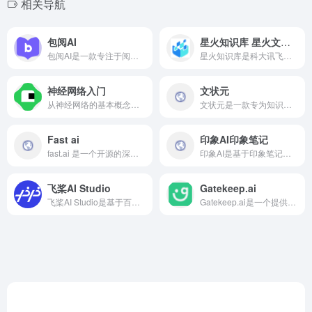
相关导航
包阅AI
星火知识库 星火文档问答
包阅AI是一款专注于阅读领域的智能AI阅读助手，包阅AI旨在为用户提供高效的阅读体验，帮助用户快速提炼和总结文档内容，提升阅读效率和理解能力。它支持多种文件格式和阅读场景，适用于学术研究、商业分析、日常学习等多种需求。
​星火知识库是科大讯飞推出的基于星火大模型的知识库问答方案，旨在高效检索文档信息，准确回答专业问题，增强大模型的领域知识。
神经网络入门
文状元
从神经网络的基本概念开始，逐步深入。包括计算机视觉问题、编程的局限性、计算机学习能力、人工神经元（如决策框、激活算术等）、神经网络的结构（构建 XOR 门、隐藏层等）、应用（分类、曲线拟合、形状识别）以及理论基础（通用近似器）等。
文状元是一款专为知识写作密集型工作者设计的AI智能写作工具，旨在帮助用户高效、便捷地创作高质量的文章材料、职场文书等。
Fast ai
印象AI印象笔记
fast.ai 是一个开源的深度学习库，旨在简化快速构建和训练神经网络的过程。它基于 PyTorch 构建，提供了高层次的 API，使用户能够以更少的代码实现复杂的深度学习模型。
印象AI是基于印象笔记自主研发的轻量化大语言模型“大象GPT”与国内外顶尖大语言模型结合而成的混合驱动生成式人工智能产品。目前，大象家族中已经有六款应用支持印象AI的体验，包括印象笔记、VERSE、印象时间、收藏家、印象图记和扫描宝等。
飞桨AI Studio
Gatekeep.ai
飞桨AI Studio是基于百度深度学习平台飞桨（PaddlePaddle）的人工智能学习与实训社区，用户无需配置复杂的本地环境，即可直接在线上进行深度学习模型的训练和实验。平台集成了丰富的免费AI课程、大模型社区及模型应用、深度学习样例项目、各领域经典数据集、云端超强GPU算力及存储资源，旨在帮助开发者快速创建和部署模型。
Gatekeep.ai是一个提供个性化视频学习服务的网站，旨在通过AI技术帮助用户更快地学习，特别是数学学习。该网站具有智能化、易用性和针对性等特点，适用于希望提高学习效率的自主学习者。