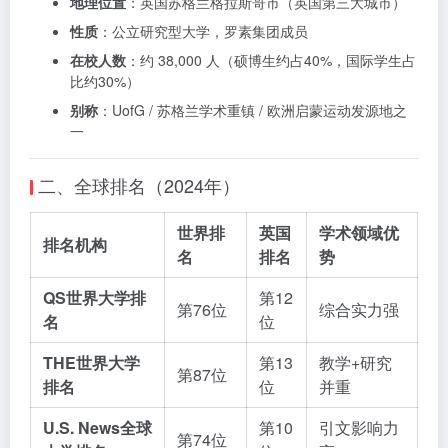
地理位置
：英国苏格兰格拉斯哥市（英国第三大城市）
性质
：公立研究型大学，罗素集团成员
在校人数
：约 38,000 人（硕博生约占40%，国际学生占
比约30%）
别称
：UofG / 苏格兰学术重镇 / 欧洲启蒙运动发源地之
一
二、全球排名（2024年）
世界排
英国
学术领域优
排名机构
名
排名
势
QS世界大学排
第12
第76位
综合实力强
名
位
THE世界大学
第13
教学+研究
第87位
排名
位
并重
U.S. News全球
第10
引文影响力
第74位