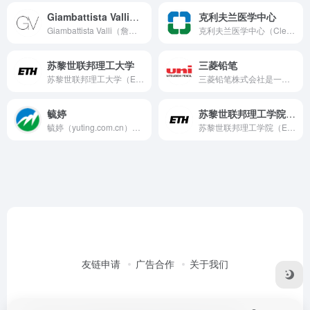
Giambattista Valli（詹巴迪斯塔·瓦利）
克利夫兰医学中心
Giambattista Valli（詹巴迪斯塔·瓦利）是一位意大利著名设计师，以其同名女装品牌Giambattista Valli而闻名于世。
克利夫兰医学中心（Cleveland Clinic），又称克利夫兰诊所，是美国俄亥俄州克利夫兰市的一家非营利性医疗机构
苏黎世联邦理工大学
三菱铅笔
苏黎世联邦理工大学（ETH Zurich，Eidgenössische Technische Hochschule Zürich）是一所位于瑞士苏黎世的世界顶尖理工类研究型大学
三菱铅笔株式会社是一家具有悠久历史和卓越声誉的日本文具制造商。
毓婷
苏黎世联邦理工学院ETH Zurich
毓婷（yuting.com.cn）是华润紫竹药业有限公司旗下的女性健康品牌，主要提供紧急避孕药品和相关健康产品。产品线包括紧急避孕药、避孕套、个人护理用品等，满足女性多样化的健康需求。
苏黎世联邦理工学院（ETH Zurich），又称瑞士联邦理工学院，位于瑞士苏黎世，是世界顶尖的研究型大学之一。成立于1855年，ETH Zurich以卓越的工程、科学和技术教育闻名，培养了众多杰出人才，包括阿尔伯特·爱因斯坦等诺贝尔奖得主。
友链申请
广告合作
关于我们