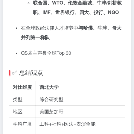
联合国、WTO、伦敦金融城、牛津/剑桥教
职、IMF、世界银行、四大、投行、NGO
在全球政经法律人才培养中
与哈佛、牛津、哥大
并列第一梯队
QS雇主声誉全球Top 30
✅ 总结观点
对比维度
西北大学
LS
类型
综合研究型
社
地区
美国芝加哥
英
学科广度
工科+社科+医法+表演全能
仅