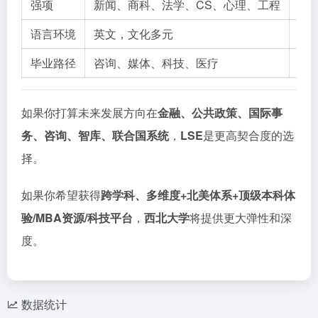
强项
新闻、商科、法学、CS、心理、工程
经
语言环境
英文，文化多元
英
毕业路径
咨询、媒体、科技、医疗
I
如果你打算未来发展方向在
金融、公共政策、国际事
务、咨询、智库、联合国系统
，
LSE
是更高契合度的选
择。
如果你希望获得
跨学科、多维度+北美体系+顶级本科体
验/MBA资源/科技平台
，
西北大学
将提供更大弹性和深
度。
数据统计