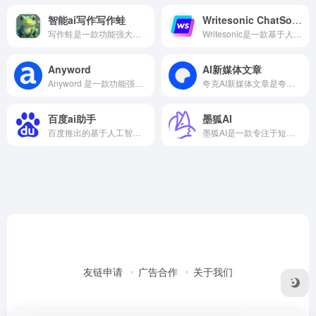
智能ai写作写作蛙
Writesonic ChatSonic
写作蛙是一款功能强大、操作简便、实用性强的智能写作工具，可以帮助用户快速高效地生成各种文本内容。
Writesonic是一款基于人工智能的AI文章内容生成工具，Writesonic能够自动生成多种类型的内容，如博客文章、社交媒体帖子、产品描述、广告文案等。用户只需输入关键词或主题，即可获得高质量的文章草稿。
Anyword
AI新媒体文章
Anyword 是一款功能强大、易于使用的 AI 写作工具，适用于各种营销和广告领域的文案创作。通过利用 Anyword 的功能，用户可以显著提高文案创作效率和质量，实现更好的营销效果。
夸克AI新媒体文章是夸克专为新媒体创作者打造的一款AI写作工具，夸克AI新媒体文章可根据用户输入的关键词或主题，自动生成相关话题和角度，帮助创作者快速确定创作方向，提升创作效率。
百度ai助手
墨狐AI
百度推出的基于人工智能技术的智能助手。除了文本搜索，百度AI助手还支持图像、语音等多种搜索方式，进一步丰富搜索结果的多样性。
墨狐AI是一款专注于短篇小说创作的AI辅助工具，墨狐AI专为网文创作设计，拥有丰富的功能和模板，能够满足不同用户的创作需求。同时，它还提供即时反馈和改进建议，帮助用户提升作品质量。
友链申请
广告合作
关于我们