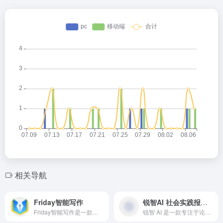
相关导航
Friday智能写作
锐智AI 社会实践报告ai生成
Friday智能写作是一款功能强大、高效便捷的智能写作工具，能够帮助用户快速生成高质量的文本内容。它基于先进的自然语言处理技术和机器学习算法，提供了智能化的写作辅助和优化建议，适用于多种场景下的创作需求。
锐智 AI 是一款专注于论文写作的 AI 工具，集论文大纲生成、内容填充、文献引用、查重修改、开题报告、调查问卷、答辩 ppt 等功能于一体，还能进行数据分析与图表生成、格式排版等，为论文写作提供全方位支持。