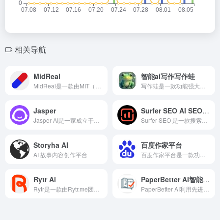
相关导航
MidReal
智能ai写作写作蛙
MidReal是一款由MIT（麻省理工学院）、NYU（纽约大学）、剑桥大学和普林斯顿大学的工程师联合打造的AI生成小说产品。它利用先进的AI技术，为用户提供了一个全新的故事叙述平台，让每个人都能成为故事的主宰，创造属于自己的独特世界。
写作蛙是一款功能强大、操作简便、实用性强的智能写作工具，可以帮助用户快速高效地生成各种文本内容。
Jasper
Surfer SEO AI SEO工具
Jasper AI是一家成立于2021年初的人工智能公司，专注于提供先进的文本生成和AI助写工具。
Surfer SEO 是一款搜索引擎优化工具通过分析目标关键词排名靠前的页面，Surfer SEO 提供内容结构、关键词密度、段落长度、标题标签等优化建议，指导用户创建符合搜索引擎偏好的内容
Storyha AI
百度作家平台
AI 故事内容创作平台
百度作家平台是一款功能全面、便捷高效的网络文学创作与投稿平台。它依托百度强大的AI能力，为创作者提供全方位的创作支持和服务，帮助创作者实现写作梦想和获得经济回报。
Rytr Ai
PaperBetter AI智能写作
Rytr是一款由Rytr.me团队开发的人工智能写作工具，采用自然语言处理和机器学习技术，提供智能创作、语言检查、内容建议、格式化输出等功能。自2021年4月发布以来，Rytr已经帮助无数用户快速生成了各类文案和文章内容。
PaperBetter AI利用先进的AI技术，能够快速生成高质量的学术论文和专业文章。无论是摘要、引言、正文还是结论，PaperBetter AI都能根据用户输入的主题或大纲，一键生成相应的内容。