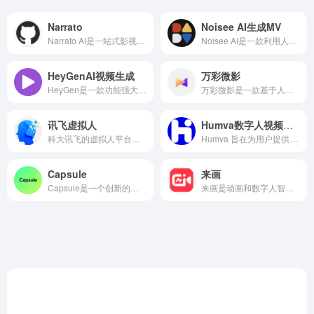
Narrato
Noisee AI生成MV
Narrato AI是一站式影视解说与视频自动化处理平台，Narrato AI利用LLM技术，能够自动分析视频内容，并生成高质量的影视解说文案。用户只需输入视频链接或上传视频文件，平台即可快速生成符合视频主题的解说文案，节省了大量的创作时间。
​Noisee AI是一款利用人工智能技术将音乐转化为定制视频的工具，旨在为音乐人和内容创作者提供便捷的音乐视频制作解决方案。
HeyGenAI视频生成
万彩微影
HeyGen是一款功能强大的AI视频生成与翻译工具。HeyGen支持一键翻译视频，能够自动翻译脚本、调整音色，并匹配嘴型动作，实现多种语言的视频内容生成。
万彩微影是一款基于人工智能技术的AI动画短视频生成工具，万彩微影集成了自然语言处理、图像处理和视频编辑技术，提供多种功能模块，包括手影、字影、图影和影像等，以满足用户在短视频制作过程中的多样化需求。无论是真人手绘视频、文字动画视频，还是公众号、视频号的图文视频，万彩微影都能轻松应对。
讯飞虚拟人
Humva数字人视频创作
​科大讯飞的虚拟人平台运用最新的AI虚拟数字形象技术，结合语音识别、语义理解、语音合成、星火大模型等AI核心技术，提供虚拟数字人形象资产构建、AI驱动、多模态交互的多场景虚拟人产品服务。
Humva 旨在为用户提供一个简单、快捷的数字人视频创作工具。用户无需具备专业的视频制作技能或复杂的软件操作知识，只需输入文字或上传音频，即可快速生成高质量的数字人口播视频。
Capsule
来画
​Capsule是一个创新的视频制作平台，Capsule利用人工智能技术，使视频编辑和添加动态图形的速度提高了10倍。
来画是动画和数字人智能生成平台