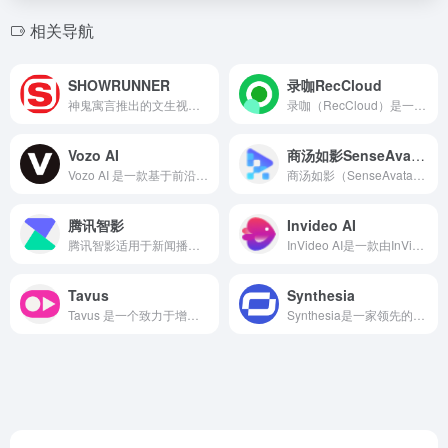
相关导航
SHOWRUNNER
​录咖RecCloud
神鬼寓言推出的文生视频产品 showrunner，用户仅需输入文本提示即可快速制作 2-16 分钟的各种动漫视频。还可以为动画剧集创作后续剧集，包括撰写剧本、配音及动画绘制等，对内容拥有极大控制权，可控制角色对话、人物塑造和镜头类型等。
​录咖（RecCloud）是一款集多功能于一身的AI音视频处理平台，
Vozo AI
商汤如影SenseAvatarAI视频
Vozo AI 是一款基于前沿AI技术的视频创作工具，旨在通过智能化的手段降低视频制作的门槛，让每个人都能轻松地表达自己的创意与故事。
商汤如影（SenseAvatar）是由商汤科技推出的AI视频生成平台，依托“商汤日日新SenseNova”大模型体系，旨在为企业和个人提供便捷的数字人短视频创作服务。
腾讯智影
Invideo AI
腾讯智影适用于新闻播报、短视频制作、有声小说、广告素材生产等多种场景。无论是个人创作者还是专业内容生产者，都可以利用腾讯智影快速生成高质量的视频内容。
​InVideo AI是一款由InVideo推出的人工智能视频生成工具，旨在通过简单的文本输入，快速生成专业级视频内容。
Tavus
Synthesia
​Tavus 是一个致力于增强人机交互的操作系统，旨在为 AI 代理提供视觉、听觉、理解和人性化外观的能力。
Synthesia是一家领先的人工智能公司，专注于开发用于创建AI生成视频内容的软件。​截至2025年1月，Synthesia的客户群包括超过60%的财富100强公司，总部位于英国伦敦。