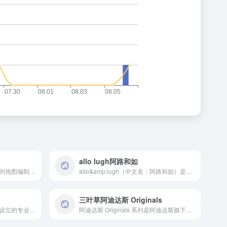
allo lugh阿路和如
广东省地图出版社是一家专业的地图编制和出版机构
allo&amp;lugh（中文名：阿路和如）是一个源自韩国的中高端儿童国际品牌，2007年allo&amp;lugh进入中国市场，针对中国0-7岁婴幼童需求，提供儿童服饰及周边产品。
三叶草阿迪达斯 Originals
高等教育出版社是新中国最早设立的专业教育出版机构之一。教育出版涵盖高等教育、职业教育、成人教育等教材及教学辅导资料。高等教育出版社涉足音像制品、电子出版物、网络出版物及期刊等多媒体形式出版。
阿迪达斯 Originals 系列是阿迪达斯旗下的经典潮流产品线，融合运动与时尚，深受全球消费者喜爱。该系列涵盖鞋履、服饰和配件等多种产品，设计灵感源自品牌历史上的经典元素，并结合现代潮流趋势，打造出独具特色的时尚单品。