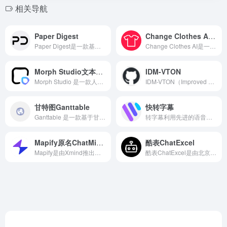
相关导航
Paper Digest
Change Clothes AI换装
Paper Digest是一款基于人工智能技术的文献综述生成工具，它能够帮助科研人员快速掌握研究领域的研究脉络和现状。用户只需输入关键词，即可快速检索到与关键词相关的文献，并生成摘要和综述。
Change Clothes AI是一款基于人工智能技术的在线服装试穿工具，它为用户提供了一个便捷、高效的虚拟试衣平台。无论是个人购物与搭配、电商平台展示商品还是时尚内容创作，Change Clothes AI都能满足用户的需求。
Morph Studio文本转视频工具
IDM-VTON
Morph Studio 是一款人工智能工具，专注于通过文本生成视频。用户只需在输入框中输入提示词或上传图片，选择所需的视频风格和摄像机镜头运动控制选项，即可生成高质量的视频。
IDM-VTON（Improved Diffusion Models for Virtual Try-On）是一种先进的虚拟试穿技术，IDM-VTON能够生成更加真实和自然的虚拟试衣效果。用户可以通过简单的API调用或图形界面进行操作。
甘特图Ganttable
快转字幕
​Ganttable 是一款基于甘特图的 AI 项目规划工具，旨在通过人工智能技术简化项目管理流程，提升团队协作效率。 ​
转字幕利用先进的语音识别技术，能够将语音准确转换为文字，识别率高达99%，支持包括普通话、粤语、英语、日语等超过90种语言，满足用户多样化的需求。
Mapify原名ChatMind AI思维导图
酷表ChatExcel
Mapify是由Xmind推出的AI思维导图生成工具，原名ChatMind。
酷表ChatExcel是由北京大学团队元空AI推出的一款AI数据分析辅助工具，它结合了AI与Excel的功能，使用户能够通过聊天的方式操作Excel表格、进行数据分析。