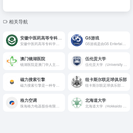
相关导航
安徽中医药高等专科学校
G5游戏
安徽中医药高等专科学校是一所位于安徽省芜湖市的全日制公办普通高等职业院校
G5游戏是由G5 Entertainment（简称G5游戏公司）开发的一系列手机游戏。
澳门镜湖医院
伍伦贡大学
镜湖医院是澳门华人主办的医院，创立之初主要提供中医服务。镜湖医院提供全面的医疗服务，包括内科、外科、妇产科、儿科、眼科、口腔科等多个科室。
伍伦贡大学（University of Wollongong，简称 UOW）是一所位于澳大利亚新南威尔士州伍伦贡市的公立综合性研究型大学。伍伦贡大学在学术领域享有盛誉。根据2025年QS世界大学排名，伍伦贡大学位列全球第167名。此外，该校还是澳大利亚综合研究实力前十、世界名校之一。
磁力搜索引擎
纽卡斯尔联足球俱乐部
磁力搜索引擎是一种专门用于查找并索引磁力链接的网络搜索工具
纽卡斯尔联足球俱乐部（Newcastle United F.C.）是一家位于英格兰纽卡斯尔的足球俱乐部，成立于1881年，是英国足球历史上最悠久的俱乐部之一。
格力空调
北海道大学
珠海格力电器股份有限公司（简称“格力电器”）是一家集研发、生产、销售和服务于一体的国际化家电企业，旗下拥有格力、TOSOT、晶弘三大品牌，主营产品包括家用空调、中央空调、空气能热水器、手机、生活电器、冰箱等。
北海道大学（Hokkaido University），简称“北大”，是一所位于日本北海道札幌市的综合性研究型国立大学。