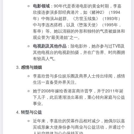
电影领域
：90年代是香港电影的黄金时期，李嘉
欣接连参演多部经典港片，如《赌神2》（1994
年）中饰演Jo超群、《方世玉续集》（1993年）
中与李连杰搭档，以及《堕落天使》（1995年，
客串）等。她以清丽的外形和独特的气质被媒体和
观众誉为“最美港姐”之一。
电视剧及其他作品
：除电影外，她亦参与过TVB及
其他电视台的电视剧拍摄，并在广告界、时尚圈拥
有较高人气。
感情与婚姻
李嘉欣曾与多位娱乐圈及商界人士传出绯闻，感情
生活一直备受外界关注。
她于2008年嫁给香港富商许晋亨，并于2011年诞
下儿子，此后逐渐淡出幕前，重心转向家庭与公益
事业。
转型与公益
近年来，李嘉欣的荧幕作品相对减少，她偶尔以嘉
宾或形象大使身份参与商业与公益活动，并通过个
人社交媒体与公众保持互动。