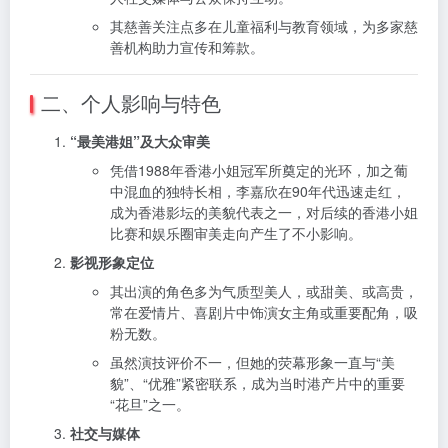
其慈善关注点多在儿童福利与教育领域，为多家慈
善机构助力宣传和筹款。
二、个人影响与特色
“最美港姐”及大众审美
凭借1988年香港小姐冠军所奠定的光环，加之葡
中混血的独特长相，李嘉欣在90年代迅速走红，
成为香港影坛的美貌代表之一，对后续的香港小姐
比赛和娱乐圈审美走向产生了不小影响。
影视形象定位
其出演的角色多为气质型美人，或甜美、或高贵，
常在爱情片、喜剧片中饰演女主角或重要配角，吸
粉无数。
虽然演技评价不一，但她的荧幕形象一直与“美
貌”、“优雅”紧密联系，成为当时港产片中的重要
“花旦”之一。
社交与媒体