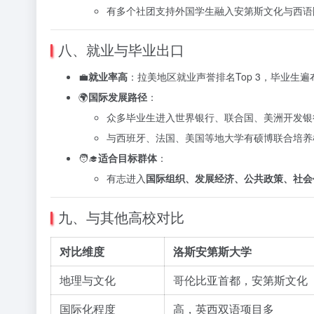
有多个社团支持外国学生融入安第斯文化与西语
八、就业与毕业出口
💼
就业率高
：拉美地区就业声誉排名Top 3，毕业生遍
🌍
国际发展路径
：
众多毕业生进入世界银行、联合国、美洲开发银
与西班牙、法国、美国等地大学有硕博联合培养
🧑‍🎓
适合目标群体
：
有志进入
国际组织、发展经济、公共政策、社会
九、与其他高校对比
对比维度
洛斯安第斯大学
地理与文化
哥伦比亚首都，安第斯文化
国际化程度
高，英西双语项目多