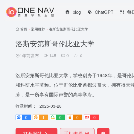
blog
ChatGPT
每
首页
•
常用推荐
•
洛斯安第斯哥伦比亚大学
洛斯安第斯哥伦比亚大学
1年前发布
148
0
0
洛斯安第斯哥伦比亚大学，学校创办于1948年，是哥
和科研水平著称。位于哥伦比亚首都波哥大，拥有得天独
茅，是一所享有国际声誉的高等学府。
收录时间：
2025-03-28
0
1
0
0
0
打开网站
手机查看