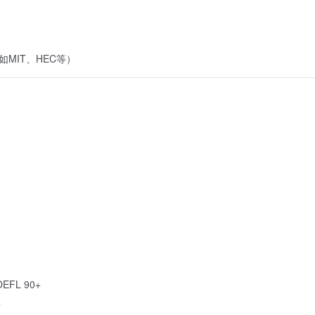
MIT、HEC等）
EFL 90+
请