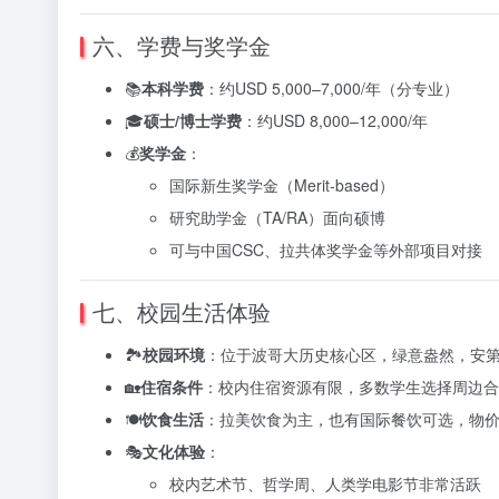
六、学费与奖学金
📚
本科学费
：约USD 5,000–7,000/年（分专业）
🎓
硕士/博士学费
：约USD 8,000–12,000/年
💰
奖学金
：
国际新生奖学金（Merit-based）
研究助学金（TA/RA）面向硕博
可与中国CSC、拉共体奖学金等外部项目对接
七、校园生活体验
🏞️
校园环境
：位于波哥大历史核心区，绿意盎然，安
🏡
住宿条件
：校内住宿资源有限，多数学生选择周边合
🍽️
饮食生活
：拉美饮食为主，也有国际餐饮可选，物
🎭
文化体验
：
校内艺术节、哲学周、人类学电影节非常活跃