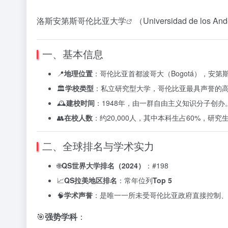
洛斯安第斯哥伦比亚大学
（Universidad de los An
一、基本信息
📍
地理位置
：哥伦比亚首都波哥大（Bogotá），安
🏛️
学校类型
：私立研究型大学，哥伦比亚最具声誉的
🕰️
建校时间
：1948年，由一群自由主义知识分子创办
👥
在校人数
：约20,000人，其中本科生占60%，研究生
二、全球排名与学术实力
🌐
QS世界大学排名（2024）
：#198
📈
QS拉美地区排名
：常年位列
Top 5
🧠
学术声誉
：是唯一一所未受哥伦比亚政府直接控制、
🎯
强势学科
：