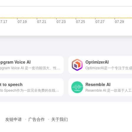
pgram Voice AI
OptimizerAI
Deepgram Voice AI 是一套功能强大、性能卓越的语音 API 服务，它利用先进的 AI 模型和技术，为用户提供实时、低延迟、高质量的语音转文本和文本转语音能力。
t to speech
Resemble AI
Text to Speech作为一款完全免费的在线AI文本转语音工具，具有多语言支持、丰富音色选择、语音参数调整等功能特点。Text to Speech支持50多种国家语言，包括但不限于普通话、英语、粤语、东北话、四川话等，满足全球用户的语言需求。Text to Speech目前完全免费，没有次数限制。
友链申请
广告合作
关于我们