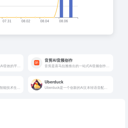
音剪AI音频创作
OptimizerAI是一个专注于生成AI音效的平台，OptimizerAI的核心功能是AI音效生成。用户只需输入描述音效的关键词或短语，如“未来主义加农炮射击”、“男人喊叫”、“机器人打招呼”等，系统便能自动生成相应的音效。
音剪是喜马拉雅推出的一站式AI音频创作平台，音剪充分利用AI技术，为用户提供智能化的音频创作辅助。无论是音频剪辑、配乐选择还是音色调整，都能通过AI技术实现更精准、更高效的操作。
Uberduck
Resemble AI 是一款基于人工智能技术生成逼真和个性化语音的平台。 Resemble AI 能够克隆任何声音，并创建动态、可迭代和独特的语音内容。
Uberduck是一个创新的AI文本转语音配音平台，由Will Luer和Zach Wener于2020年底共同创立。平台提供了超过5000种不同的声音选项，涵盖了名人、卡通人物、说唱歌手等多个领域，满足用户在不同场景下的需求。