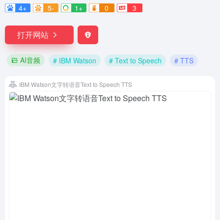
4+
5-
1+
0
3
打开网站
AI音频
# IBM Watson
# Text to Speech
# TTS
IBM Watson文字转语音Text to Speech TTS