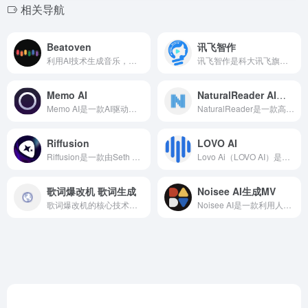
相关导航
Beatoven
讯飞智作
利用AI技术生成音乐，提供了便利的音乐创作手段。
讯飞智作是科大讯飞旗下的一站式在线音视频制作和AI创作工具。讯飞智作用户只需输入文本，选择声音和风格，即可快速生成高质量的配音作品。同时，平台还支持多语种播报，满足国际化需求。
Memo AI
NaturalReader AI文本转语音工具
Memo AI是一款AI驱动的音视频转文字、字幕翻译、语音合成以及AI总结思维导图生成语音转文字工具。。它不仅支持多平台、多语言的使用，而且提供了实时字幕、语音合成、智能摘要等丰富的功能。Memo AI支持YouTube视频、播客以及本地音视频文件转换成文字，方便用户进行内容整理和分析。
NaturalReader是一款高效的文字转语音（TTS）工具，NaturalReader由NaturalReader公司开发，旨在将文本、文档、图片和网页内容转换成音频，供个人或商业使用。
Riffusion
LOVO AI
Riffusion是一款由Seth Forsgren和Hayk Martiros开发的创新性人工智能工具，它利用生成式人工智能（特别是基于稳定扩散的文本到图像生成技术）来创作音乐。Riffusion的核心功能是通过文本提示生成音乐。用户只需输入描述音乐风格、情感或旋律的文本，Riffusion便能实时生成相应的音频片段。
Lovo Ai（LOVO AI）是一个先进的人工智能语音生成器和文本转语音平台，致力于为用户提供高质量、专业的语音内容。除了文本转语音外，Lovo Ai还提供了强大的视频配音功能。用户只需将文本输入到平台中，选择适合的语音风格和情感表达，Lovo Ai便能自动生成与文本内容相匹配的语音，并将其与视频画面完美融合
歌词爆改机 歌词生成
Noisee AI生成MV
歌词爆改机的核心技术依赖于阶跃星辰的多模态大模型Step-2，该模型在2024年11月的LiveBench测评榜单中位列国产基座大模型榜首，全球第五，展现了强大的语言理解和生成能力。
​Noisee AI是一款利用人工智能技术将音乐转化为定制视频的工具，旨在为音乐人和内容创作者提供便捷的音乐视频制作解决方案。