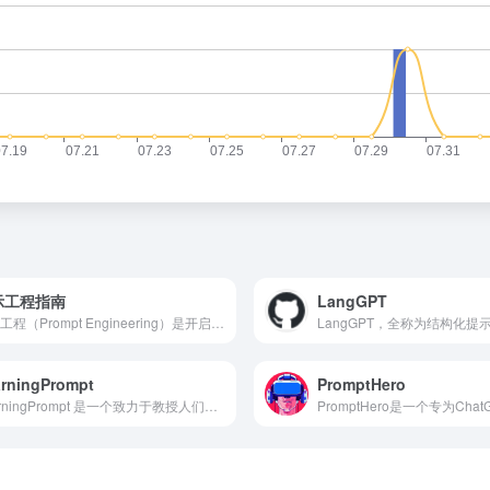
示工程指南
LangGPT
提示工程（Prompt Engineering）是开启大型语言模型（LLM）潜力的关键，它关注于提示词的开发和优化，帮助用户将LLM应用于各种场景和研究领域。
rningPrompt
PromptHero
LearningPrompt 是一个致力于教授人们如何与AI系统有效沟通的在线学习平台。 以下是关于 LearningPrompt 的详细介绍： 一、平台背景与特色 创建背景：随着人工智能技术的快速发展，如何有效地与AI系统进行交互已成为一项重要技能。LearningPrompt 应运而生，旨在帮助用户掌握这门新兴的“AI语言”。 专家团队：平台由一群来自OpenAI、微软等顶尖AI公司的专家共同创建，确保了课程内容的权威性和前沿性。 开源与免费：作为一个免费开源的AIGC（AI生成内容）课程平台，LearningPrompt 让所有人都能平等地获取AI知识。 二、课程内容与结构 全面性：LearningPrompt 提供了80多个课程模块，涵盖了从基础到高级的各种提示工程技巧，包括ChatGPT基础使用、高级提示工程、AI安全、Midjourney图像创作、AI营销应用等多个热门AI工具的应用。 学习路径：平台为学习者提供了一个清晰的学习路径图，展示从基础到高级的学习过程。学习者可以根据自己的学习需求，快速找到所需的学习材料和指导。 个性化推荐：利用人工智能技术，LearningPrompt 根据学习者的学习历史和表现，提供个性化的学习推荐，帮助学习者更高效地找到适合自己的学习资源。 三、实践与应用 实践项目：除了理论知识外，LearningPrompt 还通过实践项目如HackAPrompt等，让学习者真正掌握技能。HackAPrompt 是一个全球性的AI安全竞赛，旨在提高AI系统的安全性。 实时反馈与评估：在学习过程中，LearningPrompt 会提供实时反馈和评估，帮助学习者了解自己的学习情况和表现，以便及时调整学习策略。 四、社区与互动 Discord社区：LearningPrompt 拥有一个庞大而活跃的Discord社区，学习者可以在这里交流经验、分享见解，并获得专家的指导。这种协作学习环境极大地促进了知识的传播和创新思想的碰撞。 技术支持与学习辅导：平台还提供技术支持和学习辅导，帮助学习者解决在学习过程中遇到的问题。 五、未来发展 扩展课程范围：随着AI技术的不断发展，LearningPrompt 计划增加更多关于AI伦理、大规模语言模型（LLMs）原理、AI辅助编程等主题的课程。 目标愿景：LearningPrompt 的目标是成为全球最全面、最权威的AI交互学习平台，帮助更多人掌握这项关键的未来技能。 六、用户评价 广泛认可：目前，LearningPrompt 已有超过200万用户和45,000多名Discord社区成员，受到了广大学习者的广泛认可。 总之，LearningPrompt 是一个全面、便捷且实用的在线学习平台，无论您是AI新手还是经验丰富的开发者，都能在这里找到有价值的资源，通过系统学习提示工程和AI交互技巧，更好地利用AI工具提高工作效率和激发创造力。