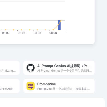
AI Prompt Genius AI提示词（Prompt）
LangGPT，全称为结构化提示词（Language For GPT），是一个旨在简化提示词工程，通过结构化模板、变量系统以及多模态支持来降低使用门槛并提高效率的创新工具。
AI-Prompt-Genius是一个专注于AI提示词（Prompt）创新与应用的在线平台。它汇集了众多AI领域的专家、创作者和爱好者，共同探索、分享和优化AI提示词，以推动AI技术的创新与发展。该平台致力于为用户提供高效、便捷、创意无限的AI交互体验。
Promptvine
PromptHero是一个专为ChatGPT等AI聊天机器人设计的提示词（Prompts）优化与生成平台。
PromptVine是一个功能强大、资源丰富的ChatGPT提示词平台。它提供了海量的高质量提示词资源，经过精心分类和标签化，便于用户快速查找和使用。无论是提升AI对话效率、激发创作灵感还是促进AI技术普及，PromptVine都具有重要的价值和意义。