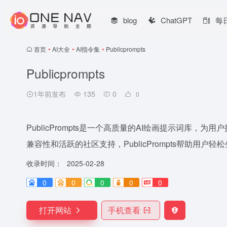
blog
ChatGPT
每
首页
•
AI大全
•
AI指令集
•
Publicprompts
Publicprompts
1年前发布
135
0
0
PublicPrompts是一个高质量的AI绘画提示词库
兼容性和活跃的社区支持，PublicPrompts帮助用户
收录时间：
2025-02-28
0
0
0
0
0
打开网站
手机查看