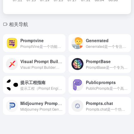
相关导航
Promptvine
Generrated
PromptVine是一个功能强大、资源丰富的ChatGPT提示词平台。它提供了海量的高质量提示词资源，经过精心分类和标签化，便于用户快速查找和使用。无论是提升AI对话效率、激发创作灵感还是促进AI技术普及，PromptVine都具有重要的价值和意义。
Generrated是一个专注于利用人工智能（AI）技术生成创意内容的在线平台。该平台通过提供先进的AI模型和易于使用的界面，帮助用户快速、高效地创建各种类型的创意作品，包括图像、文本、音频等。
Visual Prompt Builder
PromptBase
Visual Prompt Builder是一款创新的工具，专为需要创建视觉提示词（Visual Prompt）的用户设计。Visual Prompt Builder支持添加动态效果，如动画、渐变和交互等，使视觉提示词更加生动和吸引人
PromptBase是一个专为Prompt编写者、AI创作者及爱好者打造的在线平台。PromptBase拥有超过170,000个由专家精心制作的Prompt模板，涵盖了艺术、编程、文本创作、数据分析等多个领域。
提示工程指南
Publicprompts
提示工程（Prompt Engineering）是开启大型语言模型（LLM）潜力的关键，它关注于提示词的开发和优化，帮助用户将LLM应用于各种场景和研究领域。
PublicPrompts是一个高质量的AI绘画提示词库，为用户提供了免费、多样化的创作资源。通过与多种AI绘画工具的兼容性和活跃的社区支持，PublicPrompts帮助用户轻松生成高质量的AI绘画作品。
Midjourney Prompt Generator
Prompts.chat
Midjourney Prompt Generator是一个专为Midjourney等AI绘图工具设计的提示词（Prompt）生成器。它旨在帮助用户快速、高效地生成符合自己需求的绘图提示词，从而更轻松地创建出独特而富有创意的图像作品。
Prompts.chat是一个功能强大、资源丰富的ChatGPT提示词平台，Prompts.chat拥有大量的高质量提示词资源，涵盖了学习、娱乐、生活、工作等多个领域。这些提示词经过用户的验证和筛选，具有较高的实用性和参考价值。