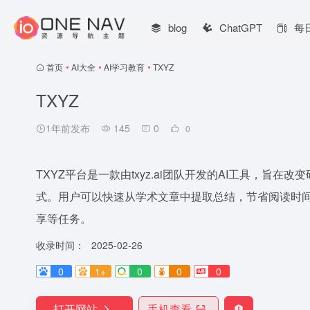
blog
ChatGPT
每
首页
•
AI大全
•
AI学习教育
•
TXYZ
TXYZ
1年前发布
145
0
0
TXYZ平台是一款由txyz.ai团队开发的AI工具，旨
式。用户可以快速从学术文章中提取总结，节省阅读时
享等任务。
收录时间：
2025-02-26
0
1+
0
0
0
打开网站
手机查看