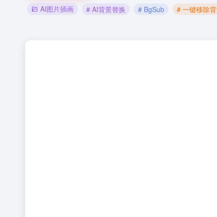
AI图片插画
# AI背景替换
# BgSub
# 一键移除