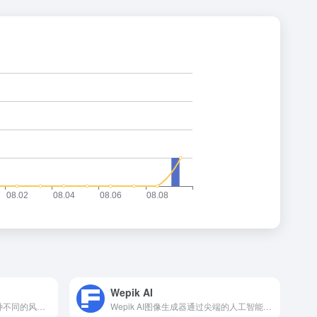
Wepik AI
Dreamlike.art 提供了超过50种不同的风格和设置，涵盖抽象画、风景画、肖像画、梦幻画等多种类型。用户可以根据自己的喜好和需求，选择合适的参数，如图像的亮度、对比度、饱和度、色调等，进行个性化创作。
Wepik AI图像生成器通过尖端的人工智能技术，将简单的文本提示转换为高质量的图像和艺术品。用户可以创建各种视觉效果，包括照片、数字艺术、3D绘画等。