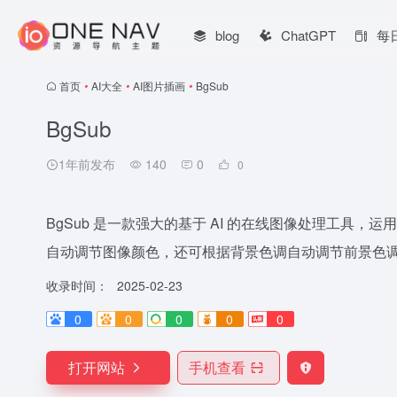
blog
ChatGPT
每
首页
•
AI大全
•
AI图片插画
•
BgSub
BgSub
1年前发布
140
0
0
BgSub 是一款强大的基于 AI 的在线图像处理工具，运
自动调节图像颜色，还可根据背景色调自动调节前景色
收录时间：
2025-02-23
0
0
0
0
0
打开网站
手机查看