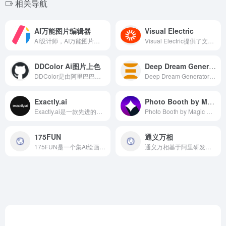
相关导航
AI万能图片编辑器
Visual Electric
AI设计师，AI万能图片编辑器提供的各种 AI 设计工具，包括 在线图片编辑、智能抠图、去水印、格式转换、LOGO 设计、头像生成 等功能。无需下载安装，即可在线使用 AI 进行图片处理和设计。
Visual Electric提供了文本生成图像、图像转换、局部精细绘制、背景去除、高清放大、生成变体等多种功能，满足用户在创意过程中的各种需求。
​DDColor Ai图片上色
Deep Dream Generator
​DDColor是由阿里巴巴达摩院研究团队推出的一款开源的AI图像着色工具，旨在为黑白或灰度图像自动添加逼真的色彩。
Deep Dream Generator的核心功能是其AI驱动的风格转移技术。用户可以选择不同的艺术风格，如超现实、抽象、梦幻等，然后让AI将上传的图像转化为这种风格的艺术作品。
Exactly.ai
Photo Booth by Magic Studio
Exactly.ai是一款先进的AI绘画与艺术创作平台，它利用机器学习技术，帮助用户轻松实现艺术创作。
Photo Booth by Magic Studio是一款利用AI技术创建个人资料图片的工具，具有个性化定制、多种风格选择、高质量输出和便捷高效等特点。
175FUN
通义万相
175FUN是一个集AI绘画与社区互动为一体的平台，旨在为用户提供一个创作和分享AI艺术作品的空间。平台内置了多种AI绘画模型，用户可以通过简单的操作，生成具有独特风格的AI绘画作品。
通义万相基于阿里研发的组合式生成模型Composer，能够通过对配色、布局、风格等图像设计元素进行拆解和组合，实现多样化的图像生成。通义万相在图像生成速度、风格多样性、以及图像质量方面表现出色。