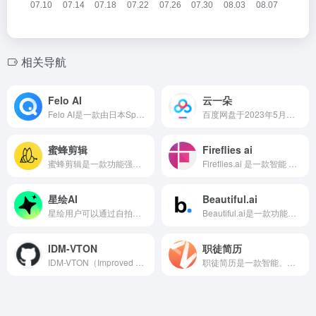
相关导航
Felo AI
云一朵
Felo AI是一款由日本Sparticle株式会社开发的智能搜索引擎，旨在通过先进的AI技术提升用户的网络搜索和阅读效率。Felo AI能够深入了解来自多个渠道的新闻、学术资料和视频，丰富用户对任何主题的理解。
​百度网盘于2023年5月推出了基于文心大模型的智能助理“云一朵”，旨在提升用户在工作、生活和学习中的体验。
蜜蜂剪辑
Fireflies ai
蜜蜂剪辑是一款功能强大、简单易用的视频剪辑软件，适用于Windows、Mac、iOS和Android等多个平台，旨在帮助用户轻松剪辑和编辑视频。
Fireflies.ai 是一款智能 AI 会议记录解决方案，专为 Google Meet、Teams 和 Zoom 等平台上的语音对话进行转录、摘要、分析与管理。
星绘AI
Beautiful.ai
星绘用户可以通过自拍三张照片，快速生成自己的数字分身。分身可以进行自由DIY，包括服装、发型、妆容等多种定制效果。提供丰富的官方写真模板，用户可一键生成多种风格的肖像照片。
Beautiful.ai是一款功能强大、易于上手的演示文稿制作工具，它通过AI技术和丰富的设计资源，为用户提供了一个高效、便捷的演示文稿制作平台
IDM-VTON
职徒简历
IDM-VTON（Improved Diffusion Models for Virtual Try-On）是一种先进的虚拟试穿技术，IDM-VTON能够生成更加真实和自然的虚拟试衣效果。用户可以通过简单的API调用或图形界面进行操作。
职徒简历是一款智能、高效的简历制作工具，为用户提供了一站式的求职服务。职徒简历支持在线免费进行简历创建、简历排版、简历翻译（中英文一键互译）、简历下载等操作，极大提升了简历制作效率。