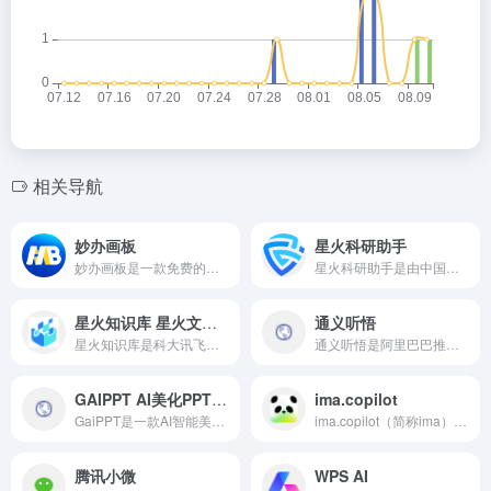
相关导航
妙办画板
星火科研助手
​妙办画板是一款免费的在线绘图工具，​妙办画板支持绘制流程图、思维导图、组织架构图、关系图、结构图等，满足不同场景的需求。
​星火科研助手是由中国科学院文献情报中心与科大讯飞股份有限公司联合开发的智能科研辅助平台。​星火科研助手用户可通过输入关键词，检索海量中英文论文，获取全文下载、参考文献导出、综述生成等服务，帮助快速了解研究领域的最新动态。
星火知识库 星火文档问答
通义听悟
​星火知识库是科大讯飞推出的基于星火大模型的知识库问答方案，旨在高效检索文档信息，准确回答专业问题，增强大模型的领域知识。
通义听悟是阿里巴巴推出的智能AI会议转录和总结工具，支持实时双语翻译字幕、一键高亮要点、智能提炼总结等功能，旨在高效记录、整理和共享音视频内容。
GAIPPT AI美化PPT神器
ima.copilot
GaiPPT是一款AI智能美化PPT的在线工具，旨在帮助用户快速生成并美化演示文稿。
​ima.copilot（简称ima）是腾讯推出的一款以知识库为核心的AI智能工作台，旨在为用户提供集搜索、阅读、写作为一体的高效工具。​该产品由腾讯混元大模型和DeepSeek R1模型提供技术支持，帮助用户在学习和工作中更高效地获取和管理知识。
腾讯小微
WPS AI