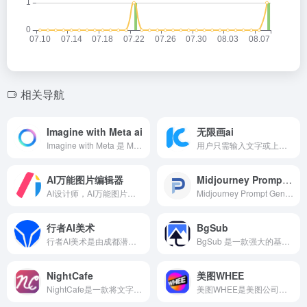
相关导航
Imagine with Meta ai
无限画ai
Imagine with Meta 是 Meta 公司推出的一款独立的 AI 图像生成器，它允许用户通过自然语言描述来生成高质量的图像。
用户只需输入文字或上传图片，即可快速生成艺术作品。无限画 AI 的界面设计简洁明了，操作流程直观易懂，无需专业技能即可上手使用。
AI万能图片编辑器
Midjourney Prompt Generator
AI设计师，AI万能图片编辑器提供的各种 AI 设计工具，包括 在线图片编辑、智能抠图、去水印、格式转换、LOGO 设计、头像生成 等功能。无需下载安装，即可在线使用 AI 进行图片处理和设计。
Midjourney Prompt Generator是一个专为Midjourney等AI绘图工具设计的提示词（Prompt）生成器。它旨在帮助用户快速、高效地生成符合自己需求的绘图提示词，从而更轻松地创建出独特而富有创意的图像作品。
行者AI美术
BgSub
行者AI美术是由成都潜在人工智能科技有限公司开发的AI美术、音乐、视频工具箱，旨在使用人工智能和机器学习技术提高游戏和文娱行业的生产力，打造一个从研发到营销的一站式AI赋能平台。
BgSub 是一款强大的基于 AI 的在线图像处理工具，运用 AI 技术，能自动精准地去除图像背景。AI 调色，能够一键自动调节图像颜色，还可根据背景色调自动调节前景色调，让图片整体看起来更和谐。
NightCafe
美图WHEE
NightCafe是一款将文字与图像完美融合的创意工具，它利用先进的AI技术，将用户的文字描述转化为精美的图像作品。无论是艺术家、设计师还是创意爱好者，都可以通过NightCafe轻松实现自己的创意和灵感。
美图WHEE是美图公司推出的一款AI图片和绘画创作平台，支持多种模式的图片创作，包括文生图、图生图、风格模型训练和创作提示词库等，为设计师、创作者和普通用户提供了丰富的视觉创作和素材生成选择。