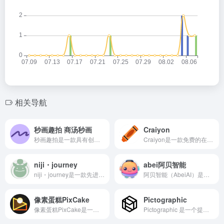
相关导航
秒画趣拍 商汤秒画
Craiyon
秒画趣拍是一款具有创新性和实用性的AI创意写真小程序。它利用先进的AI技术，为用户提供了丰富多样的模板选择和个性化定制服务，让摄影变得更加便捷和有趣。无论是个人写真、节日庆祝还是社交活动，秒画趣拍都能满足用户的不同需求。
Craiyon是一款免费的在线AI图像生成工具，原名为DALL-E mini，由谷歌和Hugging Face的研究员们开发。它利用先进的机器学习技术，能够根据用户输入的文本描述生成独特的艺术作品。
niji・journey
abei阿贝智能
niji・journey是一款先进的AI绘画工具，以其强大的AI技术、丰富的创作工具和模板、支持多种格式输出以及高度的自定义性等优势，受到了广大艺术家和创意工作者的喜爱。无论是想要尝试绘画的新手，还是经验丰富的专业人士，都能在niji・journey中找到适合自己的创作方式。
阿贝智能（AbeiAI）是一家专注于儿童教育的创新型企业，其核心产品是一款AI绘本创作平台。abei阿贝智能公司开发的AI绘本、睡前故事、有声书等应用，深受用户喜爱。
像素蛋糕PixCake
Pictographic
像素蛋糕PixCake是一款由厦门像甜科技有限公司开发的像素级AI精修软件，专为商业摄影和创意设计领域提供商业级的智能影像解决方案。它不仅支持多种图片格式的导入和处理，还具备人像修图、色彩调节、背景美化等多种能力，为用户提供了一站式的修图解决方案。
Pictographic 是一个提供大量插画资源的平台，主打 “地球上最大的插画集”，Pictographic提供了超过190,000幅的插图资源，涵盖了10多种不同风格。搜索功能：用户可以通过搜索功能快速找到所需的图示。