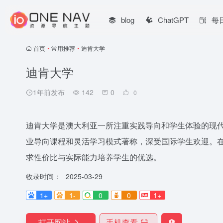
blog
ChatGPT
每
首页
•
常用推荐
•
迪肯大学
迪肯大学
1年前发布
142
0
0
迪肯大学是澳大利亚一所注重实践导向和学生体验的现
业导向课程和灵活学习模式著称，深受国际学生欢迎。
求性价比与实际能力培养学生的优选。
收录时间：
2025-03-29
1+
1-
0
0
1+
打开网站
手机查看