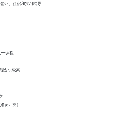
言支持、签证、住宿和实习辅导
大一课程
课程要求较高
而定）
如设计类）