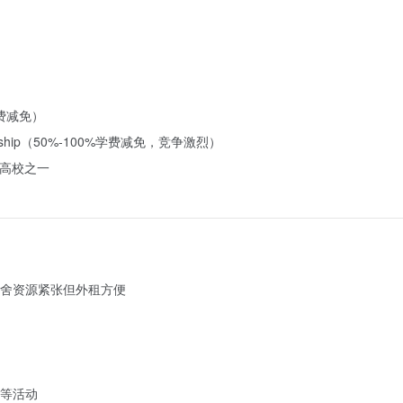
5%学费减免）
l Scholarship（50%-100%学费减免，竞争激烈）
作高校之一
宿舍资源紧张但外租方便
等活动