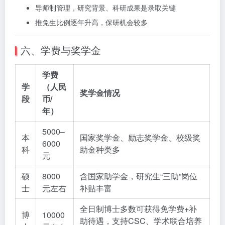
导师制管理，研究背景、科研成果是录取关键
推免生比例逐年升高，保研机会较多
六、学费与奖学金
学费
学
（人民
奖学金情况
段
币/
年）
5000–
本
国家奖学金、励志奖学金、校级奖
6000
科
助金种类多
元
硕
8000
含国家助学金，研究生“三助”岗位
士
元左右
补贴丰富
全日制博士多数可获得免学费+补
博
10000
助待遇，支持CSC、学术联合培养