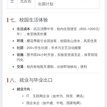
士
元左右
出国计划
七、校园生活体验
生活成本
：武汉消费中等，校内住宿便宜（800–1200元/
年），食堂物美价廉
环境
：樱花季吸引全国游客，校园依山傍水，风景优美
社团
：200+学生社团，学术与文艺活动频繁
设施
：图书馆24小时开放，实验室资源充足，体育馆现
代化
交通
：校内有电瓶车通勤，出校即地铁站，便利
八、就业与毕业出口
就业方向
：
IT、互联网企业（如华为、阿里、腾讯）
国企央企（如中建、中电、国家电网）