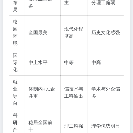
布
主
分理工偏弱
备
局
校
园
现代化程
全国最美
历史文化感强
环
度高
境
国
际
中上水平
中等
中高
化
就
业
体制内+民企
偏技术与
学术与外企偏
导
并重
工科输出
多
向
科
研
稳居全国前
理工科强
理学优势明显
产
十