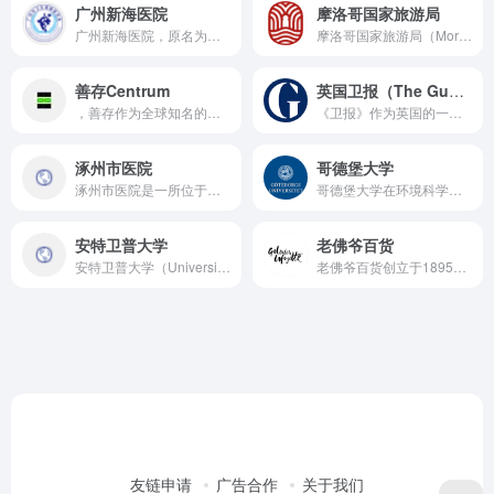
广州新海医院
摩洛哥国家旅游局
广州新海医院，原名为广州海员医院，成立于1981年12月，是一所集医疗、教学、科研、康复、预防、保健为一体的综合性国家二级甲等医院。
​摩洛哥国家旅游局（Moroccan National Tourist Office，简称 MNTO）负责推广摩洛哥作为旅游目的地，吸引国内外游客。
善存Centrum
英国卫报（The Guardian）
，善存作为全球知名的维生素与矿物质补充剂品牌，以其科学配方、高质量产品和广泛的市场认可度而著称。善存提供多种类型的维生素与矿物质补充剂，以满足不同人群的需求，如成年男女、熟龄人群、青少儿等。
《卫报》作为英国的一份重要报纸，以其独特的办报理念、深入的报道内容、广泛的影响力和独立的运营模式而著称。虽然有时会出现争议和批评，但其在全球新闻界的地位和影响力不容忽视。
涿州市医院
哥德堡大学
涿州市医院是一所位于河北省保定市涿州市的大型三甲综合性医院。
哥德堡大学在环境科学、医学、教育与社会科学等领域具备非常强的研究与教学能力，加之与企业合作紧密、城市生活便利，是赴瑞典求学非常值得考虑的高校。尤其对于希望研究可持续发展、医疗健康、教育公平等方向的硕博学生，哥德堡大学提供了坚实的平台。
安特卫普大学
老佛爷百货
安特卫普大学（University of Antwerp）是一所位于比利时安特卫普的公立研究型大学
老佛爷百货创立于1895年，主店位于法国巴黎奥斯曼大道，是欧洲历史悠久、享誉全球的高端百货商场之一，以经营国际顶级时尚品牌、奢侈品、美妆、配饰、生活方式类商品闻名。
友链申请
广告合作
关于我们