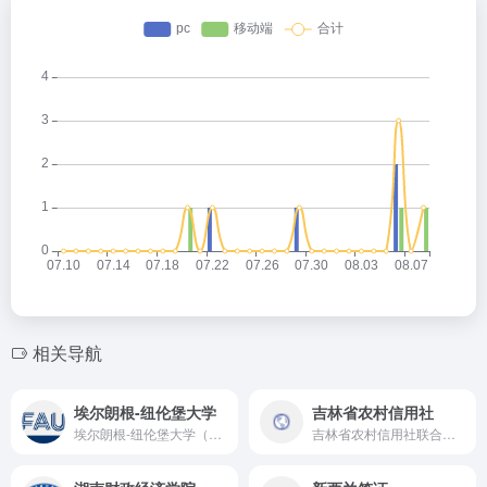
相关导航
埃尔朗根-纽伦堡大学
吉林省农村信用社
埃尔朗根-纽伦堡大学（FAU）是一所位于德国巴伐利亚州的公立研究型大学，埃尔朗根-纽伦堡大学以专业种类范围广泛而著称，尤其在材料科学、能源工程、通信系统、电气工程、医学等领域具有显著优势。在QS世界大学排名和上海交大世界大学学术排名（ARWU）中，这些专业常年位居德国前10。
吉林省农村信用社联合社在支持“三农”、服务小微企业、推动地方经济发展等方面发挥了重要作用，是吉林省内一家具有重要影响力的地方性金融机构。