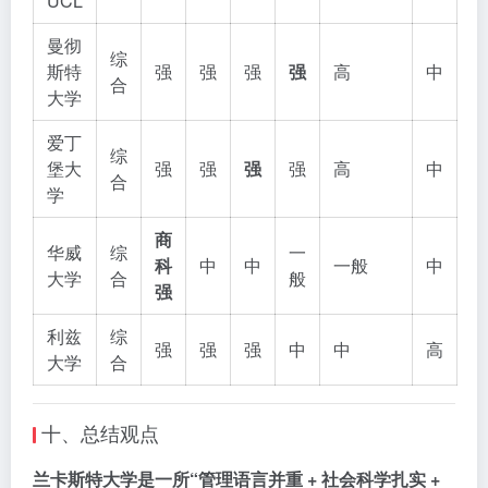
UCL
曼彻
综
斯特
强
强
强
强
高
中
合
大学
爱丁
综
堡大
强
强
强
强
高
中
合
学
商
华威
综
一
科
中
中
一般
中
大学
合
般
强
利兹
综
强
强
强
中
中
高
大学
合
十、总结观点
兰卡斯特大学是一所“管理语言并重 + 社会科学扎实 +