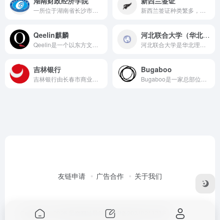
湖南财政经济学院
新西兰签证
一所位于湖南省长沙市的全日制本科院校
新西兰签证种类繁多，包括旅游签证、商务签证、探亲访友签证、学生签证、工作签证等，以满足不同人群的出行需求。
Qeelin麒麟
河北联合大学（华北理工大学的前身）
Qeelin是一个以东方文化图腾为设计灵感的高级珠宝品牌，其独特的设计理念和精湛的工艺水平赢得了全球消费者的喜爱和认可。
河北联合大学是华北理工大学的前身。其历史可以追溯到1895年的天津北洋西学学堂矿务学门，是中国近代矿业高等教育的发源地之一。
吉林银行
Bugaboo
吉林银行由长春市商业银行与吉林市商业银行、辽源市城市信用社合并而成立，后又吸收合并了白山、通化、四平、松原等四个地区的城信社。
Bugaboo是一家总部位于荷兰阿姆斯特丹的高端母婴品牌
友链申请
广告合作
关于我们
Copyright © 2026
星空网址导航
桂ICP备2024021323号-1