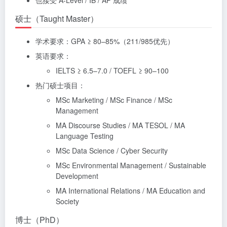
也接受 A-Level / IB / AP 成绩
硕士（Taught Master）
学术要求：GPA ≥ 80–85%（211/985优先）
英语要求：
IELTS ≥ 6.5–7.0 / TOEFL ≥ 90–100
热门硕士项目：
MSc Marketing / MSc Finance / MSc
Management
MA Discourse Studies / MA TESOL / MA
Language Testing
MSc Data Science / Cyber Security
MSc Environmental Management / Sustainable
Development
MA International Relations / MA Education and
Society
博士（PhD）