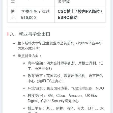
士
奖学金
博
学费全免 + 津贴
CSC博士 / 校内RA岗位 /
士
£15,000+
ESRC资助
八、就业与毕业出口
兰卡斯特大学毕业生就业率全英前列（约89%毕业半年
内就业或升学）
重点就业方向：
商科/金融：四大会计师事务所、摩根士丹利、汇
丰、英格兰银行
教育/语言：英国高校、教育出版机构、语言评估
中心（如IELTS主办方）
环境/政策：联合国环境署、气候治理组织、NGO
科技/数据：IBM、Cisco、Amazon、UK Gov.
Digital、Cyber Security研究中心
博士平台：UCL、剑桥、清华、哥大、EPFL、东