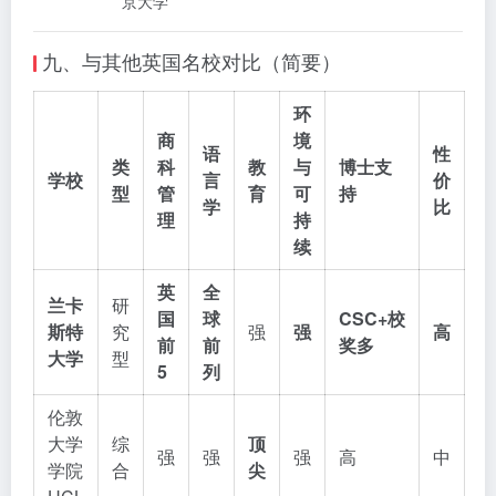
京大学
九、与其他英国名校对比（简要）
环
商
境
语
性
类
科
教
与
博士支
学校
言
价
型
管
育
可
持
学
比
理
持
续
英
全
兰卡
研
国
球
CSC+校
斯特
究
强
强
高
前
前
奖多
大学
型
5
列
伦敦
大学
综
顶
强
强
强
高
中
学院
合
尖