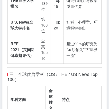
THE世界大学
Top
研究影响力与教学
139
排名
15
质量优异
位
第
U.S. News全
Top
社科、心理学、环
166
球大学排名
20
境科学突出
位
全
REF
超过90%的研究为
英
2021（英国科
—
“国际领先”或“世界
Top
研卓越评估）
一流”
10
三、全球优势学科（QS / THE / US News Top
100）
全
球
学科方向
特点
排
名