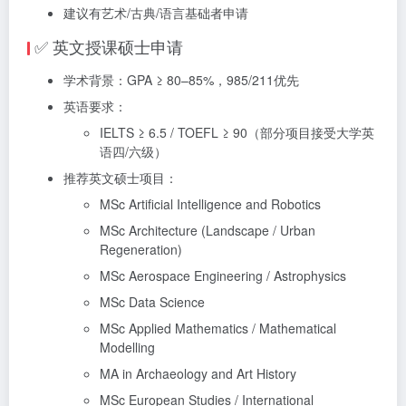
建议有艺术/古典/语言基础者申请
✅ 英文授课硕士申请
学术背景：GPA ≥ 80–85%，985/211优先
英语要求：
IELTS ≥ 6.5 / TOEFL ≥ 90（部分项目接受大学英
语四/六级）
推荐英文硕士项目：
MSc Artificial Intelligence and Robotics
MSc Architecture (Landscape / Urban
Regeneration)
MSc Aerospace Engineering / Astrophysics
MSc Data Science
MSc Applied Mathematics / Mathematical
Modelling
MA in Archaeology and Art History
MSc European Studies / International