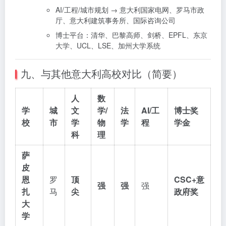
AI/工程/城市规划 → 意大利国家电网、罗马市政
厅、意大利建筑事务所、国际咨询公司
博士平台：清华、巴黎高师、剑桥、EPFL、东京
大学、UCL、LSE、加州大学系统
九、与其他意大利高校对比（简要）
人
数
学
城
文
学/
法
AI/工
博士奖
校
市
学
物
学
程
学金
科
理
萨
皮
恩
罗
顶
CSC+意
强
强
强
扎
马
尖
政府奖
大
学