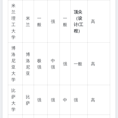
米
兰
顶尖
理
米
一
一
（设
强
高
工
兰
般
般
计/工
大
程）
学
博
洛
博
尼
洛
极
中
强
一般
高
亚
尼
强
强
大
亚
学
比
萨
比
强
强
中
强
高
大
萨
学