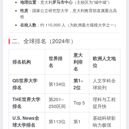
地理位置
：意大利
罗马市中心
（主校区为“城中城”）
性质
：国家公立研究型大学，意大利教育部直属重点高
校
在校人数
：约 110,000 人（为欧洲最大规模大学之一）
二、全球排名（2024年）
意大
世界排
欧洲人文地
排名机构
利排
名
位
名
QS世界大学
第1–
人文学科全
第134位
排名
2位
球前列
THE世界大学
第201–
理科与工程
Top 5
排名
250区间
提升快
U.S. News全
基础科研影
第113位
第1
球大学排名
响力极强