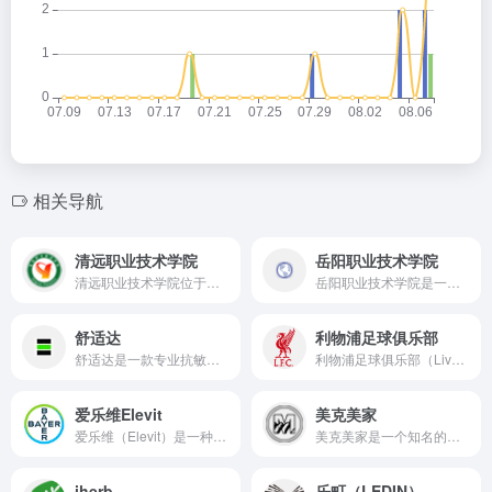
相关导航
清远职业技术学院
岳阳职业技术学院
清远职业技术学院位于中国广东省清远市，是经广东省人民政府批准成立的全日制普通高等职业院校。校设有多个二级学院和专业方向，包括工科类、经管类、信息类、艺术设计类、旅游与酒店管理类等职业教育领域，为区域经济和社会发展培养应用型人才。
岳阳职业技术学院是一所综合性高等职业院校，设有多个专业领域，致力于培养高素质技术技能人才。
舒适达
利物浦足球俱乐部
舒适达是一款专业抗敏感牙膏品牌，以其卓越的品质和效果赢得了全球消费者的喜爱和信赖。
利物浦足球俱乐部（Liverpool Football Club）是一家位于英格兰西北部默西赛德郡港口城市利物浦的足球俱乐部，成立于1892年3月15日。
爱乐维Elevit
美克美家
爱乐维（Elevit）是一种复合维生素片，主要用于满足妊娠期和哺乳期妇女对维生素、矿物质和微量元素的额外需求，并预防妊娠期因缺铁和叶酸所致的贫血。
美克美家是一个知名的家居品牌，隶属于美克国际家居用品股份有限公司（股票代码600337）
iherb
乐町（LEDIN）