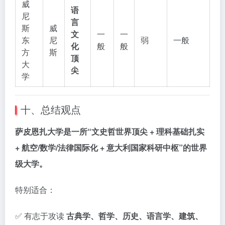
威
语
尼
言
斯
威
文
一
一
东
尼
弱
一般
化
般
般
方
斯
顶
大
尖
学
十、总结观点
萨皮恩扎大学是一所“文史哲世界顶尖 + 理科基础扎实
+ 航空/数学/法律国际化 + 意大利国家科研中枢”的世界
级大学。
特别适合：
✅ 有志于攻读
古典学、哲学、历史、语言学、建筑、