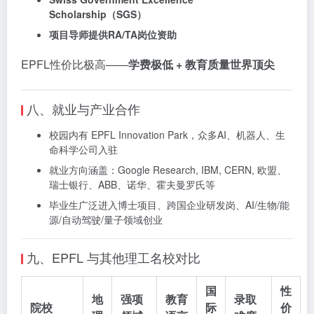
Scholarship（SGS）
项目导师提供RA/TA岗位资助
EPFL性价比极高——
学费极低 + 教育质量世界顶尖
八、就业与产业合作
校园内有 EPFL Innovation Park，众多AI、机器人、生
命科学公司入驻
就业方向涵盖：Google Research, IBM, CERN, 欧盟、
瑞士银行、ABB、诺华、霍夫曼罗氏等
毕业生广泛进入博士项目、跨国企业研发岗、AI/生物/能
源/自动驾驶/量子领域创业
九、EPFL 与其他理工名校对比
国
性
地
强项
教育
录取
院校
际
价