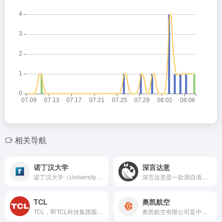
相关导航
诺丁汉大学
深言达意
诺丁汉大学（University of Nottingham） 是英国一所历史悠久、全球化程度极高的世界百强研究型大学，也是英国罗素集团（Russell Group）成员。它在药学、工程、教育学、商科、法律、农业与食品科学、计算机科学、政治与国际关系、生物科学、建筑等领域具有国际领先地位，同时也是最早在中国（宁波）和马来西亚开设海外分校的英国大学。
深言达意是一款源自清华大学的创新写作辅助工具，为用户提供涵盖AIGC文本生成、信息抽取聚合、语义检索等功能的产品。深言达意作为其核心产品之一，旨在帮助用户提升文案创作的质量和效率。
TCL
奥凯航空
TCL，即TCL科技集团股份有限公司，是一家在全球范围内享有盛誉的综合性电子产业集团。
奥凯航空有限公司是中国大陆第一家民营航空公司，奥凯航空在天津、长沙、西安、南宁等城市建立了运行基地，运营国内外航线百余条。开航十八年来，奥凯航空累计安全运行90.27万小时，运送旅客超5000万人次，货物运输超33万吨。