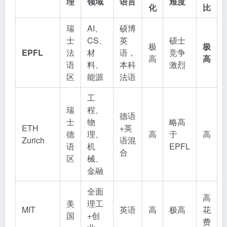
理
领域
语言
难度
化
比
瑞
AI、
硕博
士
CS、
英
硕士
极
极
EPFL
法
材
语，
竞争
高
高
语
料、
本科
激烈
区
能源
法语
工
瑞
程、
德语
士
物
略高
ETH
+英
德
理、
高
于
高
Zurich
语混
语
机
EPFL
合
区
械、
金融
全面
高
美
理工
MIT
英语
高
极高
花
国
+创
费