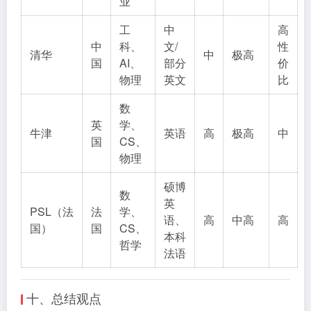
业
工
中
高
中
科、
文/
性
清华
中
极高
国
AI、
部分
价
物理
英文
比
数
英
学、
牛津
英语
高
极高
中
国
CS、
物理
硕博
数
英
PSL（法
法
学、
语、
高
中高
高
国）
国
CS、
本科
哲学
法语
十、总结观点