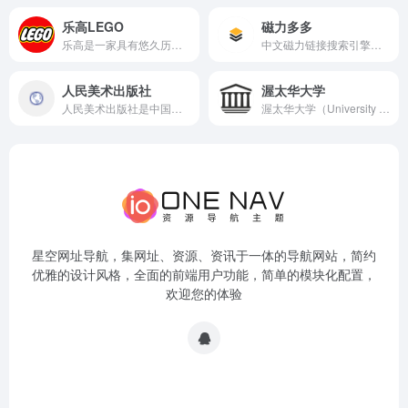
乐高LEGO
磁力多多
乐高是一家具有悠久历史和全球影响力的玩具制造公司，以其标志性的积木玩具闻名于世。乐高不仅提供了丰富多样的主题套装和高质量的玩具产品，还通过不断创新和可持续发展战略保持了品牌的活力和竞争力。同时，乐高乐园等主题公园也为消费者提供了更加丰富的互动体验和文化享受。
中文磁力链接搜索引擎，专注于索引和整合网络中的磁力链接资源，面向普通用户提供免费、便捷的资源检索与下载相关服务，界面简洁无广告，操作门槛低，适合各类需要获取影视、软件、文档等资源的用户。
人民美术出版社
渥太华大学
人民美术出版社是中国美术界的权威出版机构，成立于1951年9月，由周恩来总理亲笔题写社名，直属中华人民共和国新闻出版署，是新中国成立最早的中央级出版社之一，也是新中国美术出版事业的发源地。人民美术出版社出版各种类型的美术和摄影画册、论著、美术教材和技法书、连环画、年画、日历、年历、宣传画和单幅画等。
渥太华大学（University of Ottawa，简称U of O）位于加拿大首都渥太华市中心，是一所以英法双语教学而闻名的研究型大学。​作为全球最大的英法双语大学之一，渥太华大学在多个学术领域享有盛誉。
星空网址导航，集网址、资源、资讯于一体的导航网站，简约
优雅的设计风格，全面的前端用户功能，简单的模块化配置，
欢迎您的体验