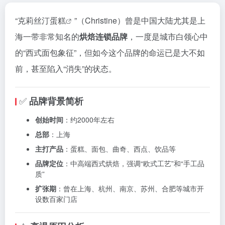
“
克莉丝汀蛋糕
”（Christine）曾是中国大陆尤其是上
海一带非常知名的
烘焙连锁品牌
，一度是城市白领心中
的“西式面包象征”，但如今这个品牌的命运已是大不如
前，甚至陷入“消失”的状态。
✅
品牌背景简析
创始时间
：约2000年左右
总部
：上海
主打产品
：蛋糕、面包、曲奇、西点、饮品等
品牌定位
：中高端西式烘焙，强调“欧式工艺”和“手工品
质”
扩张期
：曾在上海、杭州、南京、苏州、合肥等城市开
设数百家门店