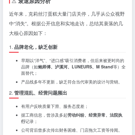
⚠️
衰退原因分析
近年来，克莉丝汀蛋糕大量门店关停，几乎从公众视野
中“消失”。根据公开信息和实地走访，总结其衰落的几
大核心原因如下：
1.
品牌老化，缺乏创新
早期以“洋气”、“进口感”吸引消费者，但后来被更时尚的
品牌（如
鲍师傅、泸溪河、LUNEURS、M Stand
等）全
面替代；
产品线多年不更新，缺乏符合当代审美的设计与营销。
2.
管理混乱、经营问题频出
有用户反映质量下滑、服务态度差；
据工商信息，曾涉及多起
劳动纠纷、经营异常、法院执
行
记录；
公司背后曾多次传出财务困难、门店拖欠工资等传闻。