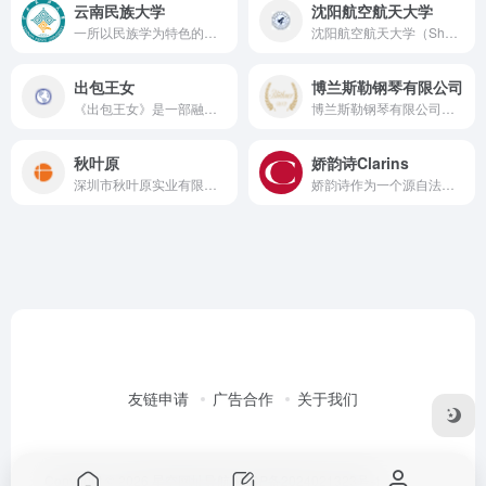
云南民族大学
沈阳航空航天大学
一所以民族学为特色的综合性大学，致力于培养高素质人才，服务民族地区和边疆社会发展。
沈阳航空航天大学（Shenyang Aerospace University，简称沈航，SAU）位于辽宁省沈阳市，是一所具有鲜明航空宇航特色，以工为主，包含工、理、文、经、管等多学科协调发展的多科性高等院校。
出包王女
博兰斯勒钢琴有限公司
《出包王女》是一部融合爱情、喜剧和科幻元素的作品，讲述了高中生结城梨斗与外星公主菈菈之间的奇妙爱情故事。
博兰斯勒钢琴有限公司（Julius Blüthner Pianofortefabrik GmbH）是一家历史悠久、享誉全球的钢琴制造企业
秋叶原
娇韵诗Clarins
深圳市秋叶原实业有限公司是一家在声光视讯、综合布线及系统集成等领域有着显著影响力和市场份额的企业。近年来，公司更是紧跟时代潮流，积极布局物联网、大数据等前沿领域，致力于为用户提供一站式、专业化的连接解决方案。
娇韵诗作为一个源自法国的全球高端美容护肤品牌，凭借其独特的产品理念、卓越的产品质量和专业的美容顾问服务，赢得了全球消费者的广泛认可和喜爱。娇韵诗的产品线非常丰富，包括脸部保养、身体护理、彩妆系列等多个领域。
友链申请
广告合作
关于我们
Copyright © 2026
星空网址导航
桂ICP备2024021323号-1