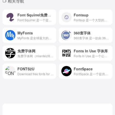
相关导航
Font Squirrel免费可商用字体
Fontsup
Font Squirrel 是一个提供免费可商用字体的网站，专门收录可以用于商业用途的字体，适合设计师、开发者和品牌使用。它的特点是提供了高质量的字体，并且支持网页字体生成工具，方便在网页上使用。
​Fontsup 是一个大型的免费字体资源平台，提供超过 130,000 款可免费下载的字体，涵盖多种风格和用途。
MyFonts
360查字体
MyFonts 是全球最大的商用字体销售平台，提供超过13万款专业字体，适用于品牌设计、广告、印刷、网页开发、UI 设计等。它由全球知名字体公司 Monotype 运营，与 Adobe Fonts 相比，MyFonts 提供独立字体购买选项，无需订阅即可获得商用授权。
360查字体 是一款由 360 公司推出的 字体版权查询与管理工具，旨在帮助用户识别电脑中已安装字体的版权状态，避免在商业使用中出现侵权问题。
免费字体网
​Fonts In Use 字体库
​免费字体网（mianfeiziti.com）是一个专门提供免费字体资源的平台，供用户免费下载和使用各种字体。​该网站收录了大量的中文和英文字体，涵盖多种风格和用途，满足设计师和字体爱好者的需求。
​Fonts In Use 是一个公开的字体档案库，按字体、格式、行业和时期对排版进行索引。 ​它记录并研究平面设计，旨在提高人们对字体的认知和欣赏。
FONTS2U
FontSpace
Download free fonts for Windows and Macintosh.
FontSpace 是一个提供免费字体的网站，涵盖多种风格，如手写、复古、未来感、装饰、3D 等，适用于平面设计、品牌 Logo、社交媒体、游戏 UI 等场景。与 Google Fonts 不同，它更专注于个性化和艺术字体，同时提供了大量可商用字体。