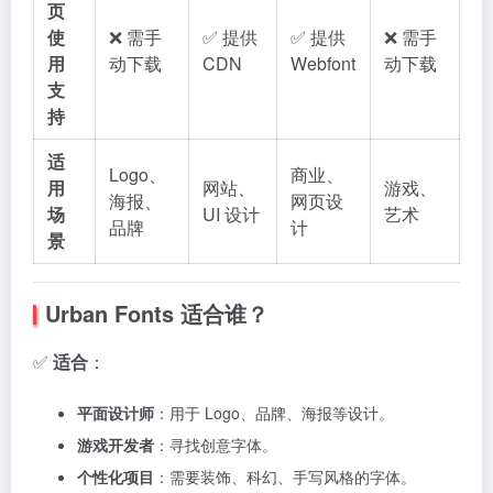
页
使
❌ 需手
✅ 提供
✅ 提供
❌ 需手
用
动下载
CDN
Webfont
动下载
支
持
适
Logo、
商业、
用
网站、
游戏、
海报、
网页设
场
UI 设计
艺术
品牌
计
景
Urban Fonts 适合谁？
✅
适合
：
平面设计师
：用于 Logo、品牌、海报等设计。
游戏开发者
：寻找创意字体。
个性化项目
：需要装饰、科幻、手写风格的字体。