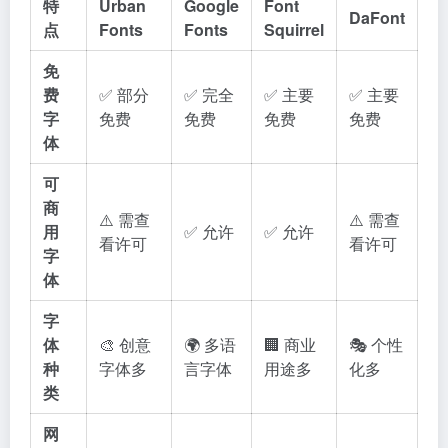
特
Urban
Google
Font
DaFont
点
Fonts
Fonts
Squirrel
免
费
✅ 部分
✅ 完全
✅ 主要
✅ 主要
字
免费
免费
免费
免费
体
可
商
⚠️ 需查
⚠️ 需查
用
✅ 允许
✅ 允许
看许可
看许可
字
体
字
体
🎨 创意
🌍 多语
🏢 商业
🎭 个性
种
字体多
言字体
用途多
化多
类
网