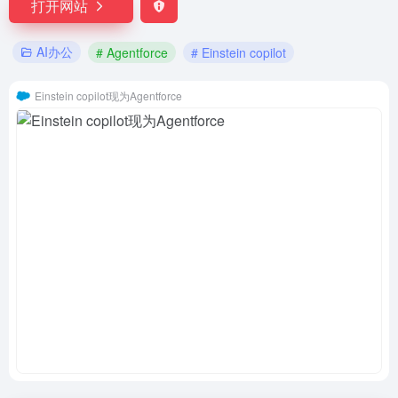
打开网站
AI办公
# Agentforce
# Einstein copilot
Einstein copilot现为Agentforce