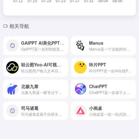
相关导航
GAIPPT AI美化PPT神器
Manus
GaiPPT是一款AI智能美化PPT的在线工具，旨在帮助用户快速生成并美化演示文稿。
Manus是一个全能的AI助手，擅长处理工作和生活中的多种任务。无需用户直接操作，Manus 能够理解需求，主动执行任务，分析数据，并实时调整策略。
轻云图Yoo-AI可视化云图
咔片PPT
轻云图用户输入文本后，轻云图通过AI技术自动解析关键词，快速生成可视化云图。支持2D和3D两种呈现模式，用户可自由切换，满足不同场景下的展示需求。
咔片PPT是一款AI在线PPT制作工具，咔片PPT能实现从内容生成到智能设计与美化的全流程自动化，用户输入主题或关键词即可快速生成完整的PPT框架。
北极九章
ChatPPT
北极九章是一家专注于企业级AI+Data解决方案的领航者，通过其创新的数据智能搜索引擎DataGPT，帮助企业用户以自然语言方式轻松获取、分析和洞察数据。
ChatPPT是一款基于人工智能技术的PPT自动生成工具，用户只需输入主题或关键词，ChatPPT即可根据输入的信息自动生成演示文稿的框架和结构。支持对话式生成PPT，用户可以通过文字、语音等方式与AI进行交互，快速生成PPT内容。
司马诸葛
小画桌
司马诸葛是基于自研文档智能大模型（DocMind）和大型语言模型技术开发的企业级AI数字员工平台，旨在帮助企业将私有文档数据转化为可持续输出的生产力工具。 ​
小画桌是一款一站式的视觉协作平台，基于可视化的在线互动白板，为用户提供了无限的线上协作空间。