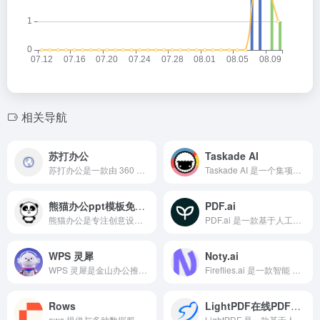
相关导航
苏打办公
Taskade AI
苏打办公是一款由 360 公司开发的在线办公工具。苏打办公集成了PDF阅读、PDF转换、PDF合并拆分、图片文字识别等功能，并拥有丰富的模板资源，包括PPT模板、Word模板和Excel模板等。
Taskade AI 是一个集项目管理、任务管理、笔记记录及思维导图绘制等多项功能于一身的多功能在线协作平台。
熊猫办公ppt模板免费下载
PDF.ai
熊猫办公是专注创意设计模板下载的网站，有行业 PPT 模板、视频素材、Word 模板、Excel 模板、字体、背景图片、免抠 PNG 素材、音效及配乐素材等，每日更新热点内容。
PDF.ai 是一款基于人工智能的 PDF 阅读和处理工具，通常用于分析、搜索、提取和总结 PDF 文档的内容。
WPS 灵犀
Noty.ai
​WPS 灵犀是金山办公推出的智能办公助手。​WPS 灵犀​集成了多种功能，如智能写作、表格处理、演示制作等，帮助用户更高效地完成各类办公任务。
Fireflies.ai 是一款智能 AI 会议记录解决方案，专为 Google Meet、Teams 和 Zoom 等平台上的语音对话进行转录、摘要、分析与管理。
Rows
LightPDF在线PDF处理
ows 提供与多种数据服务和业务应用的无缝集成，如电子邮件查找器、公司数据库、Google 地图、Crunchbase，以及 Facebook/Google Ads、Twitter、Salesforce、Stripe 等，帮助团队自动化潜在客户生成、营销报告和日常流程。
​LightPDF 是一款基于人工智能的在线 PDF 解决方案，提供多种功能，包括 PDF 转换、编辑、压缩、OCR 识别等，旨在简化用户的 PDF 文件处理流程。