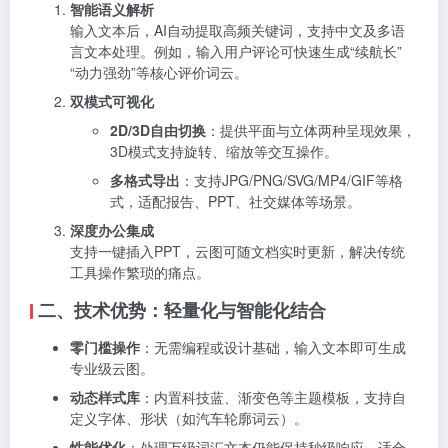
智能语义解析
输入文本后，AI自动提取高频关键词，支持中文及多语
言文本处理。例如，输入用户评论可快速生成“续航长”
“动力强劲”等核心评价词云。
双模式可视化
2D/3D自由切换
：提供平面与立体两种呈现效果，
3D模式支持旋转、缩放等交互操作。
多格式导出
：支持JPG/PNG/SVG/MP4/GIF等格
式，适配报告、PPT、社交媒体等场景。
深度办公集成
支持一键插入PPT，云图可随文档实时更新，解决传统
工具操作繁琐的痛点。
二、技术优势：轻量化与智能化结合
零门槛操作
：无需编程或设计基础，输入文本即可生成
专业级云图。
动态样式库
：内置科技蓝、渐变色等主题模板，支持自
定义字体、形状（如汽车轮廓词云）。
性能优化
：处理万级词汇文本仍能保持秒级响应，适合