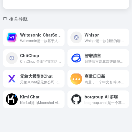
相关导航
Writesonic ChatSonic
Whispr
Writesonic是一款基于人工智能的AI文章内容生成工具，Writesonic能够自动生成多种类型的内容，如博客文章、社交媒体帖子、产品描述、广告文案等。用户只需输入关键词或主题，即可获得高质量的文章草稿。
Whispr是一款创新的聊天应用程序，创作者可以通过Whispr的数字克隆技术与粉丝进行深度互动。这种互动方式不仅限于文本消息，还包括图片、音频消息甚至电话通话，极大地丰富了互动的形式和内容。
ChitChop
智谱清言
ChitChop 是由字节跳动推出的一款人工智能助理工具， ChitChop 提供六大使用场景，每个场景包含多个 AI 工具，总计超过 200 个智能机器人服务。
智谱清言是北京智谱华章科技有限公司推出的一款基于GLM模型开发的AI智能助手，旨在为用户提供智能、高效的对话和创作支持。
元象大模型XChat
商量日日新
元象XChat是元象公司（XVERSE）开发的一款基于XVERSE通用大模型的智能聊天助手，元象X支持短笔记、长篇文章等文本生成。 多语言翻译：支持 中英法西等多语种互译，适用于国际化场景。
商量，一个中文名叫SenseChat的人工智能助手，专注于提供有帮助、无害的信息和服务，旨在成为你的得力助手。
Kimi Chat
botgroup AI 群聊
Kimi.ai是由Moonshot AI（月之暗面）开发的一款先进的AI智能助手，旨在通过自然语言处理和机器学习技术，为用户提供高效、智能的交互体验。
​botgroup.chat 是一个基于 React 和 Cloudflare Pages 开发的开源 AI 群聊应用，旨在为用户提供类似群组聊天的互动体验。