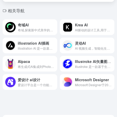
相关导航
奇域AI
Krea AI
奇域,探索新中式美学的AI绘画社区。利用人工智能生成精美的画作,展现东方美学的魅力。无论是艺术爱好者还是专业艺术设计师,都可以在奇域找到灵感。加入奇域,一起探索现代科技与中式审美的完美结合。
AI驱动的设计工具,用于生成图像和视频。
illostration AI插画
灵动AI
illostration AI 是一款基于人工智能技术的插画生成工具，用户只需输入关键词或描述，illostration AI 即可根据需求生成符合要求的插画作品，支持多种风格，如扁平化、手绘、复古、科幻、 3D 渲染、矢量图、低多边形（low poly）、皮克斯风格、像素艺术等
AI 视频生成，智能化生成视频素材
AIpaca
Illustroke AI矢量图生成
将生成式AI集成到Photoshop图像设计中
Illustroke 是一款基于生成式人工智能（AI）的矢量插图生成工具，能够通过文本提示快速创建高质量的矢量插图、徽标和图标。用户只需输入简单的文本描述，Illustroke 即可在几秒钟内生成符合描述的矢量插图。
爱设计 ai设计
Microsoft Designer
爱设计平台是一个功能丰富的设计平台，以下是关于它的详细介绍...
Microsoft Designer于2022年推出，凭借其强大的功能和易用性，受到了广泛的好评。它不仅支持多种平台，包括Android、Windows、MacOS和iOS，还提供了丰富的设计元素和模板，以及多种图形编辑、滤镜、字体排版、颜色调整等工具。