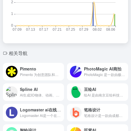
相关导航
Pimento
PhotoMagic AI商拍
Pimento 为创意团队和个人提供了一个与人工智能协作的平台，通过定制 AI 模型，安全地生成独特的图像和文本。​无论是创意机构、品牌和营销团队，还是自由设计师，都能从中受益，提升创意效率和质量。
PhotoMagic 是一款由极睿科技（Infimind）开发的 AI 商拍工具，专注于为电商行业提供高效、低成本的商品图片生成服务。它利用人工智能技术，帮助用户快速生成高质量的商业图片，适用于多种电商场景，如服装、鞋靴、箱包、配饰等。
Spline AI
豆绘AI
AI生成3D物体、动画、材质
绘AI 是由南京豆绘科技有限公司开发的一款专注于AI绘图与设计的创新平台，旨在通过人工智能技术赋能建筑、室内设计、园林景观等领域，提升设计效率与创意表达。其核心功能包括AI绘图、AI设计助手、AI全景合成等，致力于为用户提供高效、智能的设计解决方案
Logomaster ai在线Logo设计
笔格设计
Logomaster AI是一个在线Logo设计工具。Logomaster AI由Logomaster.ai开发，旨在为用户提供一站式的设计专业Logo解决方案。无论用户是创业公司、中小企业还是个人品牌，都能通过Logomaster AI快速生成符合自己需求的独特Logo。
笔格设计是一款由成都刻尚科技有限公司开发的在线图片编辑器及设...
智绘设计
匠紫AI