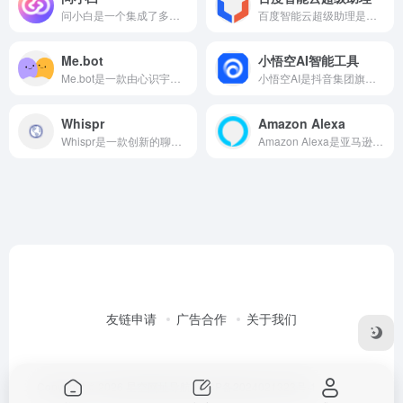
问小白是一个集成了多种AI功能的在线平台，问小白，免费无限量使用DeepSeek R1 模型，支持联网搜索。
百度智能云超级助理是基于文心大模型的智能助手，旨在为用户提供智能、高效的工作和生活方式。它由Copilot应用端和助理开发平台两部分组成，集成了翻译、创作、总结、问答等多种知识服务，并支持插件注册与编排，以快速打造场景化应用。
Me.bot
小悟空AI智能工具
Me.bot是一款由心识宇宙（Mindverse）公司推出的个人AI助手应用，Me.bot结合了脑神经科学的设计，以符合人类思维方式的交互方式，帮助用户高效管理日程、组织思想、激发创造力，甚至保存用户的记忆。
小悟空AI是抖音集团旗下的AI产品，基于大语言模型创建的AI工具合集。它提供了一系列实用的AI工具，涵盖了创作生成、学习提升、工作职场、专业咨询、虚拟角色和休闲娱乐等多个领域。用户可以通过小悟空AI享受到一站式的智能服务，无需再下载多个软件。
Whispr
Amazon Alexa
Whispr是一款创新的聊天应用程序，创作者可以通过Whispr的数字克隆技术与粉丝进行深度互动。这种互动方式不仅限于文本消息，还包括图片、音频消息甚至电话通话，极大地丰富了互动的形式和内容。
Amazon Alexa是亚马逊公司推出的一款智能语音助手，Alexa+采用了先进的生成式人工智能技术，能够理解上下文含义，与用户进行自然、流畅的对话。
友链申请
广告合作
关于我们
Copyright © 2026
星空网址导航
桂ICP备2024021323号-1