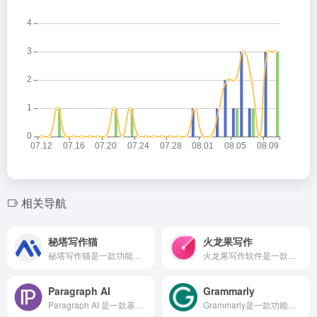
相关导航
秘塔写作猫
火龙果写作
秘塔写作猫是一款功能强大、操作简便的AI写作伴侣，能够帮助用户提升写作效率和质量。
火龙果写作软件是一款功能全面、操作简便、数据安全有保障的写作工具，受到用户普遍好评。它提供了多种版本选择，满足不同用户的需求，同时还提供了丰富的插件和下载选项，方便用户在不同平台上使用。
Paragraph AI
Grammarly
Paragraph AI 是一款基于人工智能技术的高效写作助手，Paragraph AI 具备实时语法纠正功能，用户只需输入文字，系统即可自动检测并纠正语法错误，无需逐字逐句地检查。
Grammarly是一款功能强大的英文写作辅助工具，有英语语法检查、拼写检查、校对检查、抄袭检测、写作风格检查、句子结构检查、标点符号检查等功能