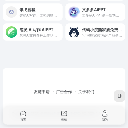
讯飞智检
文多多AiPPT
智能AI写作、文档纠错校对、文本图像合规检测平台
文多多AiPPT是一款功能强大、易于使用的PPT制作工具。用户只需输入标题或主题，文多多AiPPT即可自动生成完整的PPT演示文稿。
笔灵 AI写作 AIPPT
代码小浣熊家族免费ai编程raccoon浣熊
笔灵AI支持多种工作场景的文章撰写，如简历修改、公文撰写、工作心得等。用户只需输入简单的关键词或描述，即可快速生成高质量的文本内容。
“小浣熊家族”系列产品是商汤科技在AI领域的重要布局，旨在通过智能化的手段提升个人和企业的生产效率。该系列产品主要包括“代码小浣熊”和“办公小浣熊”两大类别，分别针对软件研发和数据分析等场景提供智能化支持。
友链申请
广告合作
关于我们
Copyright © 2026
星空网址导航
桂ICP备2024021323号-1
首页
投稿
我的