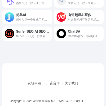
墨狐AI是一款专注于短篇小说创作的AI辅助工具，墨狐AI专为网文创作设计，拥有丰富的功能和模板，能够满足不同用户的创作需求。同时，它还提供即时反馈和改进建议，帮助用户提升作品质量。
文状元是一款专为知识写作密集型工作者设计的AI智能写作工具，旨在帮助用户高效、便捷地创作高质量的文章材料、职场文书等。
简单AI
有道翻译AI写作
简单AI是一个集成了多种AI工具和资源的平台，致力于让用户轻松体验人工智能在创作方面的应用。无论是AI作图、文案生成，还是个性化头像制作，简单AI都能提供便捷、高效的服务。
有道翻译AI写作是网易有道基于LLM（大规模语言模型）技术研发的智能写作工具。有道翻译AI写作支持中文、英文、日文、韩文、法文等100多种语言，满足跨国写作需求。
Surfer SEO AI SEO工具
ChatBA
Surfer SEO 是一款搜索引擎优化工具通过分析目标关键词排名靠前的页面，Surfer SEO 提供内容结构、关键词密度、段落长度、标题标签等优化建议，指导用户创建符合搜索引擎偏好的内容
ChatBA作为一款AI驱动的幻灯片生成工具，凭借其快速生成、高质量设计和易用性等特点，在演示文稿制作领域具有显著优势。ChatBA利用先进的AI算法，通过用户输入的文本内容，自动生成相应的幻灯片演示文稿。
友链申请
广告合作
关于我们
Copyright © 2026
星空网址导航
桂ICP备2024021323号-1