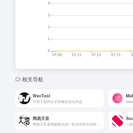
相关导航
WavTool
Ma
可用于创作出非常棒的音乐作品
网易天音
Sou
网易天音是网易推出的一站式AI音乐创作工具，用户只需简单操作，即可在5秒内生成一首歌曲的词曲编唱DEMO。网易天音提供智能编曲功能，用户只需选择乐器和音乐风格，即可快速生成符合需求的编曲。这一功能极大地提高了创作效率，节省了用户的时间和精力。
一款