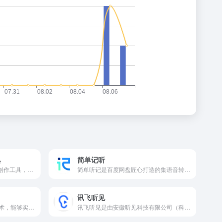
具
简单记听
Sonauto是一款创新的AI音乐创作工具，Sonauto支持多种音乐风格，包括流行、摇滚、爵士、电子等。用户只需输入简单的风格关键词，或是一段歌词、一段旋律小样，AI就能迅速领会意图，生成契合需求的专业级音乐作品。
简单听记是百度网盘匠心打造的集语音转文字技术与AI智能优化功能于一体的综合性系列产品与服务。简单听记是一款功能强大、操作便捷的AI录音整理工具。
讯飞听见
听脑AI采用先进的语音识别技术，能够实时将语音转换成文字，提高记录效率。适用于会议记录、课堂笔记、采访记录等多种场景，确保信息的及时性和准确性。
讯飞听见是由安徽听见科技有限公司（科大讯飞旗下公司）开发的一款AI语音助手软件，致力于为用户提供高效、精准的语音转文字、语音翻译等服务。无论是在会议、演讲、学习还是采访等场景，讯飞听见都能轻松应对，成为用户的随身语音记录助手。