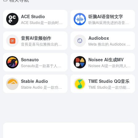
ACE Studio
听脑AI语音转文字
ACE Studio是一款由时域科技推出的专业AI歌声合成软件，ACE Studio用户只需输入歌词和旋律（如MIDI文件），软件便能自动生成相应的歌声，极大地简化了音乐创作过程。ACE Studio的AI歌声资源免费商用，用户可以将合成的歌声用于商业项目，如广告、游戏、影视配乐等。
听脑AI采用先进的语音识别技术，能够实时将语音转换成文字，提高记录效率。适用于会议记录、课堂笔记、采访记录等多种场景，确保信息的及时性和准确性。
音剪AI音频创作
Audiobox
音剪是喜马拉雅推出的一站式AI音频创作平台，音剪充分利用AI技术，为用户提供智能化的音频创作辅助。无论是音频剪辑、配乐选择还是音色调整，都能通过AI技术实现更精准、更高效的操作。
Meta 推出的 Audiobox AI 声音生成模型适用于音频创作和语音生成，而音乐存储平台 Audiobox 则专注于在线音乐存储和管理。AudioBox 96 Studio 是一套完整的录音和制作工具，适用于专业录音需求。smart AudioBox 则是一款全场景便携 HiFi 音箱，提供高质量的音频体验。
Sonauto
Noisee AI生成MV
Sonauto是一款基于人工智能技术的免费在线音乐创作工具，用户只需输入简单的风格关键词、歌词或旋律小样，Sonauto就能利用AI技术快速生成风格各异、具有专业水准的完整歌曲。
​Noisee AI是一款利用人工智能技术将音乐转化为定制视频的工具，旨在为音乐人和内容创作者提供便捷的音乐视频制作解决方案。
Stable Audio
TME Studio QQ音乐
Stable Audio 是一款功能强大、操作简便的音频生成式 AI 产品，Stable Audio 可以生成摇滚、爵士、电子、嘻哈、重金属、民谣、流行、朋克、乡村等 20 多种风格的音乐。
TME Studio是一款功能强大、操作便捷、服务全面的音乐创作工具，TME Studio集成了腾讯音乐娱乐旗下多个科技实验室（如银河音效、MUSE、天琴实验室、Tencent AI Lab等）的先进技术，旨在为用户提供全方位、一站式的音乐创作服务。