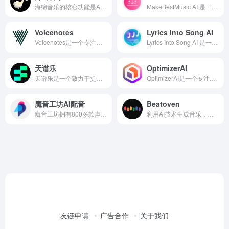
海绵音乐的核心功能是AI音乐生成。用户可以输入关键词、灵感或歌词，海绵音乐的AI系统会根据这些信息快速生成符合要求的音乐作品。
MakeBestMusic AI 是一款人工智能驱动的音乐创作平台，能够根据文本提示生成高质量音乐，支持音频拆分、混音和多种格式导出。它适用于音乐创作者、视频制作人、广告商和教育工作者，提供高效的 AI 音乐解决方案。
Voicenotes
Lyrics Into Song AI
Voicenotes是一个专注于语音转文字和AI辅助记录的平台，它结合了语音识别和人工智能技术，为用户提供便捷的语音转文字服务。用户可以通过录音功能记录会议、讲座、笔记等内容，然后利用Voicenotes的AI系统将这些语音内容准确转换为文字，方便后续的查看、编辑和分享。
Lyrics Into Song AI 是一款功能强大的在线AI音乐创作工具，能够将用户输入的歌词转化为完整的歌曲，包括旋律、和声和伴奏。Lyrics Into Song AI通过分析歌词的情感内容和结构，自动生成与歌词相匹配的旋律和和声。它支持多种音乐风格，如流行、摇滚、电子等，用户可以根据自己的喜好选择。
天谱乐
OptimizerAI
天谱乐是一个致力于提供高质量音乐内容和卓越音频体验的平台。它可能融合了音乐播放、音乐发现、社交互动等多种功能，旨在满足用户对音乐的多元化需求。
OptimizerAI是一个专注于生成AI音效的平台，OptimizerAI的核心功能是AI音效生成。用户只需输入描述音效的关键词或短语，如“未来主义加农炮射击”、“男人喊叫”、“机器人打招呼”等，系统便能自动生成相应的音效。
魔音工坊AI配音
Beatoven
魔音工坊拥有800多款声音和1000多种风格，涵盖了男声、女声、童声、方言、外语等多种类型，满足用户在不同场景下的需求。此外，还有众多明星大咖的声音入驻，如满超、杨婧、采采等，为作品增添更多魅力。
利用AI技术生成音乐，提供了便利的音乐创作手段。
友链申请
广告合作
关于我们