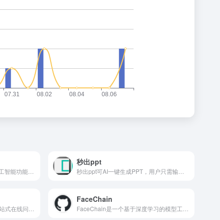
秒出ppt
​Miro AI 是 Miro 平台推出的人工智能功能。利用 AI，将头脑风暴的内容转化为产品简报和摘要，无需复杂的提示，只需提供画布上的内容，Miro AI 即可处理。 ​
秒出ppt可AI一键生成PPT，用户只需输入主题或要求，甚至导入Word、文本等内容，系统即可智能生成PPT。秒出ppt 10sppt网站是一个功能强大、资源丰富、易于使用的在线PPT制作平台，适合各类用户快速生成各种风格的PPT。
FaceChain
​腾讯问卷是腾讯公司推出的一站式在线问卷调查平台。​​腾讯问卷提供标准的问卷题型和题库，支持文本导入、模板和自建等多种问卷创建方式，支持问卷皮肤个性化配置、问卷逻辑、答题规则等设置管理。
FaceChain是一个基于深度学习的模型工具平台，旨在通过简单的照片输入，为用户生成高度个性化的数字形象。