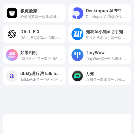
极虎漫剪
Decktopus AIPPT
极虎漫剪是一款集成AI创作能力和Stable Diffusion绘图技术的小说推文创作提效工具，专为小说推文视频制作设计。为用户提供从故事AI分镜、批量SD绘图到视频一键合成等一站式服务。
Decktopus AI的核心优势在于其智能内容生成功能。用户只需输入演示文稿的主题或关键词，系统便能自动生成连贯、有条理的文稿内容。这一功能极大地节省了用户查找资料、撰写文稿的时间，让演示文稿的制作变得更加轻松快捷。
DALL·E 3
知我AI小知ai助手知文ai学术助手
DALL·E 3是OpenAI推出的先进的图像生成模型，它继承并扩展了前两代DALL·E模型的强大功能。作为一款基于生成对抗网络（GANs）和变换器模型的图像生成工具，DALL·E 3在创作和视觉表现方面具有显著的创新。
知文AI学术助手是一款专为学术写作设计的高效工具，具备大纲生成、论文写作、语言润色和附加服务等多种功能。
如果相机
TinyWow
“如果相机”是一款利用AI技术帮助用户探索不同生活可能性的相机应用。它提供了多样化的风格选择，操作简便快捷，生成的图片质量高。
TinyWow是一个功能全面且完全免费的在线工具集合平台，为用户提供了超过200种实用工具，涵盖了AI写作、图像处理、PDF文档处理、视频压缩等众多领域。
dbt心理疗法Talk to Ash
万知
TalktoAsh是一个AI 心理咨询助手。它提供 24/7 全天候心理健康支持，可以通过 语音或文本 方式进行对话，帮助用户应对焦虑、压力、人际关系等问题。该 AI 具备 个性化建议、多会话记忆、目标设定 等功能，强调 隐私保护和无偏见陪伴。
万知是一款由零一万物公司推出的一站式AI工作平台，有AI聊天机器人、AI文档阅读总结、AI PPT生成、实时访问互联网信息等多种功能。