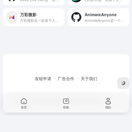
万彩微影
AnimateAnyone
万彩微影是一款基于人工智能技术的AI动画短视频生成工具，万彩微影集成了自然语言处理、图像处理和视频编辑技术，提供多种功能模块，包括手影、字影、图影和影像等，以满足用户在短视频制作过程中的多样化需求。无论是真人手绘视频、文字动画视频，还是公众号、视频号的图文视频，万彩微影都能轻松应对。
AnimateAnyone是一个集易用性、高效率、灵活性和开放性于一体的动画创作工具。AnimateAnyone提供了非官方预训练权重和推理代码，用户可以通过简单的指令或参考图像，将静态角色或肖像变为栩栩如生的动画序列。
友链申请
广告合作
关于我们
Copyright © 2026
星空网址导航
桂ICP备2024021323号-1
首页
投稿
我的