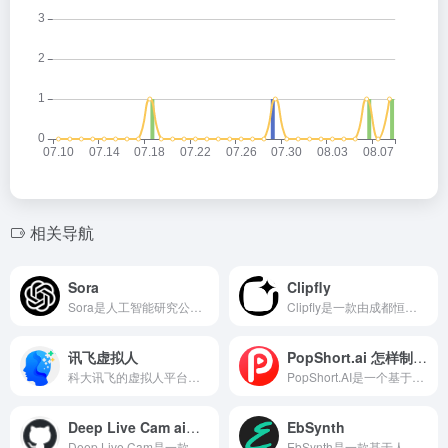
相关导航
Sora
Clipfly
Sora是人工智能研究公司OpenAI发布的人工智能文生视频大模型
Clipfly是一款由成都恒图科技有限责任公司（旗下知名产品包括AI图片编辑平台Fotor）开发的AI视频生成与编辑平台。它集合了AI视频生成、AI视频增强、视频编辑等众多功能，致力于为用户提供一站式AI视频制作体验。
讯飞虚拟人
PopShort.ai 怎样制作视频短片
​科大讯飞的虚拟人平台运用最新的AI虚拟数字形象技术，结合语音识别、语义理解、语音合成、星火大模型等AI核心技术，提供虚拟数字人形象资产构建、AI驱动、多模态交互的多场景虚拟人产品服务。
PopShort.AI是一个基于人工智能技术的短剧创作平台，致力于将用户的灵感和想法快速转化为引人入胜的短剧作品。该平台利用先进的AI技术，为用户提供了一站式的短剧创作体验，从剧本生成到角色设计、场景构建，再到最终的短片制作，都能轻松实现。
Deep Live Cam ai视频换脸
EbSynth
Deep Live Cam是一款基于Python开发的开源工具，专注于提供实时人脸交换和一键视频深度伪造（Deepfake）技术。用户只需提供一张照片，就能在视频或直播中实现高精度的人脸替换效果。
EbSynth是一款基于人工智能的风格转移软件，专门用于将手绘风格应用到视频帧中，使其看起来像动画或艺术作品。该工具主要适用于艺术家、动画师和视频创作者，可将静态艺术风格流畅地转化为动态视频效果。