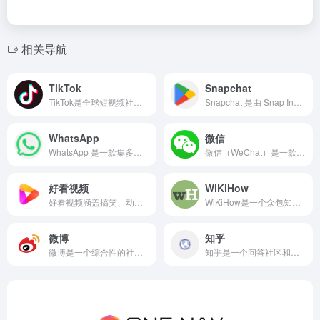
相关导航
TikTok
Snapchat
‌TikTok‌是全球短视频社交平台
Snapchat 是由 Snap Inc. 开发的一款社交媒体应用，主要以阅后即焚的消息、短视频（Snaps）、滤镜和 AR 特效（Lenses）而闻名。它最初于 2011 年发布，最突出的特点是消息在查看后会自动消失，这在当时与 Facebook、Twitter 等传统社交媒体形成了明显区别。
WhatsApp
微信
WhatsApp 是一款集多种消息收发、通话及商业应用于一体的通讯应用软件。
微信（WeChat）是一款普遍应用的通讯工具
好看视频
WiKiHow
好看视频涵盖搞笑、动漫、美食、旅游、明星、音乐等多种类型短视频
WiKiHow是一个众包知识百科全书平台
微博
知乎
微博是一个综合性的社交媒体平台
知乎是一个问答社区和创作者聚集的原创内容平台