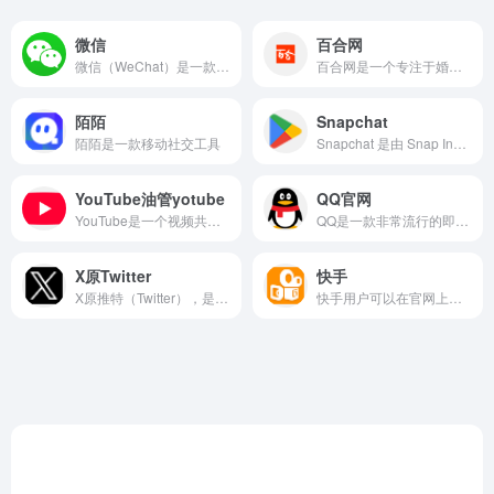
微信
百合网
微信（WeChat）是一款普遍应用的通讯工具
百合网是一个专注于婚恋相亲的综合服务平台
陌陌
Snapchat
陌陌是一款移动社交工具
Snapchat 是由 Snap Inc. 开发的一款社交媒体应用，主要以阅后即焚的消息、短视频（Snaps）、滤镜和 AR 特效（Lenses）而闻名。它最初于 2011 年发布，最突出的特点是消息在查看后会自动消失，这在当时与 Facebook、Twitter 等传统社交媒体形成了明显区别。
YouTube油管yotube
QQ官网
YouTube是一个视频共享和社交网站，用户可以在平台上上传、观看、分享各种视频内容，并与创作者和其他观众进行互动。“油管”是中文互联网用户对YouTube的昵称。
QQ是一款非常流行的即时通讯软件
X原Twitter
快手
X原推特（Twitter）‌，是一个全球热门的社交服务平台，平台不仅支持简短推文的发布，还提供了图片、视频、直播等多媒体分享功能，让用户能够更全面地记录和展示自己的生活。
快手用户可以在官网上传自己的视频作品，进行编辑和发布，与其他用户分享生活点滴和创意内容。