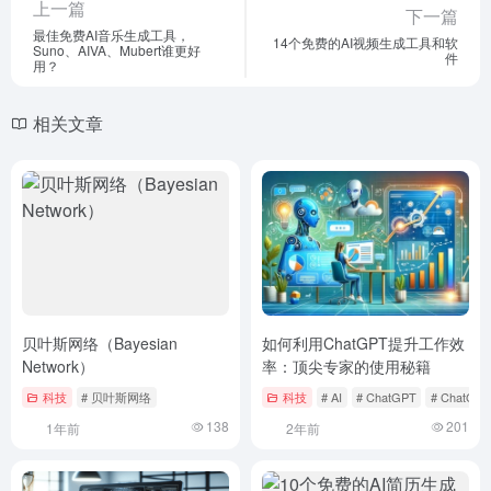
上一篇
下一篇
最佳免费AI音乐生成工具，
14个免费的AI视频生成工具和软
Suno、AIVA、Mubert谁更好
件
用？
相关文章
贝叶斯网络（Bayesian
如何利用ChatGPT提升工作效
Network）
率：顶尖专家的使用秘籍
科技
# 贝叶斯网络
科技
# AI
# ChatGPT
# ChatG
138
201
1年前
2年前